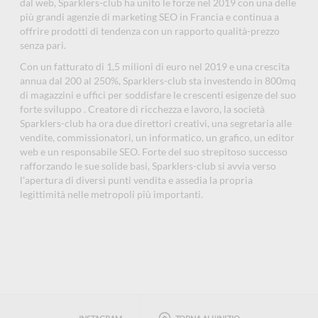
dal web, Sparklers-club ha unito le forze nel 2019 con una delle
più grandi agenzie di marketing SEO in Francia e continua a
offrire prodotti di tendenza con un rapporto qualità-prezzo
senza pari.
Con un fatturato di 1,5 milioni di euro nel 2019 e una crescita
annua dal 200 al 250%, Sparklers-club sta investendo in 800mq
di magazzini e uffici per soddisfare le crescenti esigenze del suo
forte sviluppo . Creatore di ricchezza e lavoro, la società
Sparklers-club ha ora due direttori creativi, una segretaria alle
vendite, commissionatori, un informatico, un grafico, un editor
web e un responsabile SEO. Forte del suo strepitoso successo
rafforzando le sue solide basi, Sparklers-club si avvia verso
l'apertura di diversi punti vendita e assedia la propria
legittimità nelle metropoli più importanti.