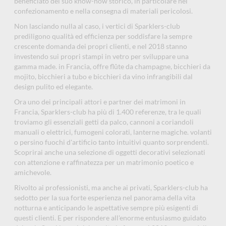
beneficiato del suo know-how storico, in particolare nel
confezionamento e nella consegna di materiali pericolosi.
Non lasciando nulla al caso, i vertici di Sparklers-club
prediligono qualità ed efficienza per soddisfare la sempre
crescente domanda dei propri clienti, e nel 2018 stanno
investendo sui propri stampi in vetro per sviluppare una
gamma made. in Francia, offre flûte da champagne, bicchieri da
mojito, bicchieri a tubo e bicchieri da vino infrangibili dal
design pulito ed elegante.
Ora uno dei principali attori e partner dei matrimoni in
Francia, Sparklers-club ha più di 1.400 referenze, tra le quali
troviamo gli essenziali getti da palco, cannoni a coriandoli
manuali o elettrici, fumogeni colorati, lanterne magiche. volanti
o persino fuochi d'artificio tanto intuitivi quanto sorprendenti.
Scoprirai anche una selezione di oggetti decorativi selezionati
con attenzione e raffinatezza per un matrimonio poetico e
amichevole.
Rivolto ai professionisti, ma anche ai privati, Sparklers-club ha
sedotto per la sua forte esperienza nel panorama della vita
notturna e anticipando le aspettative sempre più esigenti di
questi clienti. E per rispondere all'enorme entusiasmo guidato