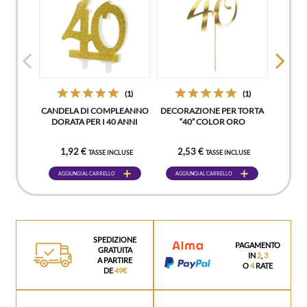
(1)
(1)
CANDELA DI COMPLEANNO
DECORAZIONE PER TORTA
DORATA PER I 40 ANNI
“40” COLOR ORO
1,92 €
2,53 €
TASSE INCLUSE
TASSE INCLUSE
AGGIUNGI AL CARRELLO
AGGIUNGI AL CARRELLO
SPEDIZIONE
PAGAMENTO
GRATUITA
IN
2
,
3
A PARTIRE
O
4
RATE
DE
49€