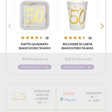
(2)
(2)
PIATTO QUADRATO
BICCHIERE DI CARTA
BIANCO/ORO 50 ANNI
BIANCO/ORO 50 ANNI
4,83 €
3,55 €
TASSE INCLUSE
TASSE INCLUSE
AGGIUNGI AL CARRELLO
AGGIUNGI AL CARRELLO
SPEDIZIONE
PAGAMENTO
GRATUITA
IN
2
,
3
A PARTIRE
O
4
RATE
DE
49€