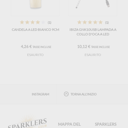
(1)
(1)
CANDELA A LED BIANCO 9CM
IBIZA GNK10USB LAMPADA A
COLLO D'OCA A LED
4,26 €
10,12 €
TASSE INCLUSE
TASSE INCLUSE
ESAURITO
ESAURITO
INSTAGRAM
TORNA ALL'INIZIO
MAPPA DEL
SPARKLERS