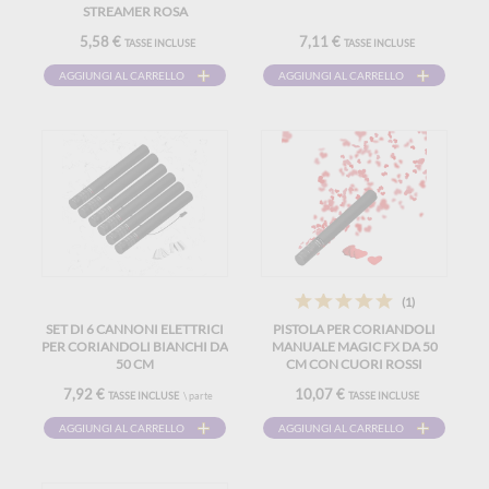
STREAMER ROSA
5,58 €
7,11 €
TASSE INCLUSE
TASSE INCLUSE
AGGIUNGI AL CARRELLO
AGGIUNGI AL CARRELLO
(1)
SET DI 6 CANNONI ELETTRICI
PISTOLA PER CORIANDOLI
PER CORIANDOLI BIANCHI DA
MANUALE MAGIC FX DA 50
50 CM
CM CON CUORI ROSSI
7,92 €
10,07 €
TASSE INCLUSE
\ parte
TASSE INCLUSE
AGGIUNGI AL CARRELLO
AGGIUNGI AL CARRELLO