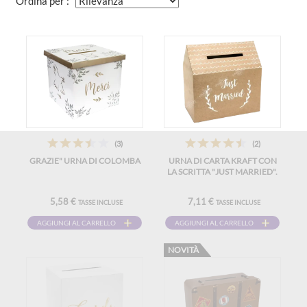
Ordina per :
(3)
(2)
GRAZIE" URNA DI COLOMBA
URNA DI CARTA KRAFT CON
LA SCRITTA "JUST MARRIED".
5,58 €
7,11 €
TASSE INCLUSE
TASSE INCLUSE
AGGIUNGI AL CARRELLO
AGGIUNGI AL CARRELLO
NOVITÀ