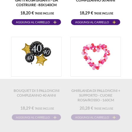
GATTI ROSA GIGANTI - DA
COMPLEANNO 30 ANNI
COSTRUIRE - 83X140CM
18,20 €
18,29 €
TASSE INCLUSE
TASSE INCLUSE
AGGIUNGI AL CARRELLO
AGGIUNGI AL CARRELLO
BOUQUET DI 5 PALLONCINI
GHIRLANDA DI PALLONCINI +
COMPLEANNO 40 ANNI
SUPPORTO - CUORE
ROSA/ROSSO - 160CM
18,29 €
20,28 €
TASSE INCLUSE
TASSE INCLUSE
AGGIUNGI AL CARRELLO
AGGIUNGI AL CARRELLO