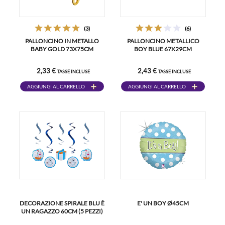
(3)
(6)
PALLONCINO IN METALLO
PALLONCINO METALLICO
BABY GOLD 73X75CM
BOY BLUE 67X29CM
2,33 €
2,43 €
TASSE INCLUSE
TASSE INCLUSE
AGGIUNGI AL CARRELLO
AGGIUNGI AL CARRELLO
DECORAZIONE SPIRALE BLU È
E' UN BOY Ø45CM
UN RAGAZZO 60CM (5 PEZZI)