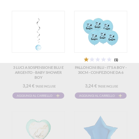
(1)
3 LUCI A SOSPENSIONE BLU E
PALLONCINI BLU - IT'S A BOY -
ARGENTO - BABY SHOWER
30CM - CONFEZIONE DA 6
BOY
3,24 €
3,24 €
TASSE INCLUSE
TASSE INCLUSE
AGGIUNGI AL CARRELLO
AGGIUNGI AL CARRELLO