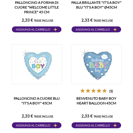
PALLONCINO A FORMA DI
PALLA BRILLANTE "IT'S A BOY"
CUORE "WELCOME LITTLE
BLU "IT'S A BOY" Ø45CM
PRINCE" 45 CM
2,33 €
2,33 €
TASSE INCLUSE
TASSE INCLUSE
AGGIUNGI AL CARRELLO
AGGIUNGI AL CARRELLO
(1)
PALLONCINO A CUORE BLU
BENVENUTO BABY BOY
"IT'S A BOY" 45CM
HEART BALLOON 45CM
2,33 €
2,33 €
TASSE INCLUSE
TASSE INCLUSE
AGGIUNGI AL CARRELLO
AGGIUNGI AL CARRELLO