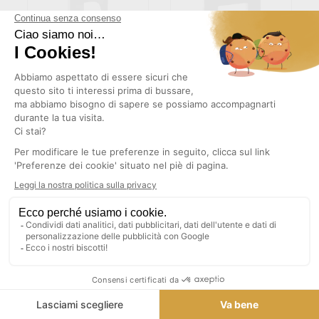
(2)
LETTERA F IN LEGNO BIANCO
LETTERA H IN LEGNO BIANCO
4,06 €
4,06 €
TASSE INCLUSE
TASSE INCLUSE
AGGIUNGI AL CARRELLO
AGGIUNGI AL CARRELLO
1
2
INSTAGRAM
TORNA ALL'INIZIO