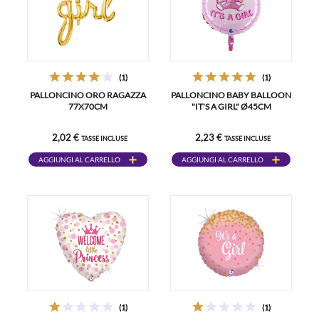
(1)
(1)
PALLONCINO ORO RAGAZZA
PALLONCINO BABY BALLOON
77X70CM
"IT'S A GIRL" Ø45CM
2,02 €
2,23 €
TASSE INCLUSE
TASSE INCLUSE
AGGIUNGI AL CARRELLO
AGGIUNGI AL CARRELLO
(1)
(1)