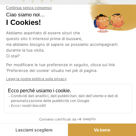
(3)
GHIRLANDA DI
STELLA DI CARTA ORO 45CM
GAGLIARDETTO IN
ALLUMINIO 'HELLO GIRL!'
3,65 €
3,65 €
TASSE INCLUSE
TASSE INCLUSE
AGGIUNGI AL CARRELLO
AGGIUNGI AL CARRELLO
1
2
INSTAGRAM
TORNA ALL'INIZIO