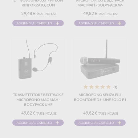
DI "GOSOUND 800" - NYLON
MICROFONICO E BELTPACK
RINFORZATO, CON
MAC MAH - BODYPACK W-
APERTURA A MANIGLIA
UHF
29,48 €
49,82 €
TASSE INCLUSE
TASSE INCLUSE
AGGIUNGI AL CARRELLO
AGGIUNGI AL CARRELLO
(1)
TRASMETTITORE BELTPACK E
MICROFONO SENZA FILI
MICROFONO MAC MAH -
BOOMTONE DJ - UHF SOLO F1
BODYPACK UHF
49,82 €
49,82 €
TASSE INCLUSE
TASSE INCLUSE
AGGIUNGI AL CARRELLO
AGGIUNGI AL CARRELLO