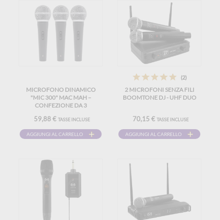
(2)
MICROFONO DINAMICO
2 MICROFONI SENZA FILI
"MIC 300" MAC MAH –
BOOMTONE DJ - UHF DUO
CONFEZIONE DA 3
MICROFONI CABLATI CON
59,88 €
70,15 €
TASSE INCLUSE
TASSE INCLUSE
VALIGETTA, CLIP,
SUPERCARDIOIDE, XLR
AGGIUNGI AL CARRELLO
AGGIUNGI AL CARRELLO