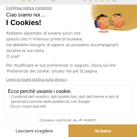
(5)
(1)
SPRAY CON GLITTER ORO
PIATTO ROSSO "BUON
ROSA 100 ML
NATALE" - SET DI 6 PEZZI
2,80 €
2,84 €
TASSE INCLUSE
TASSE INCLUSE
AGGIUNGI AL CARRELLO
AGGIUNGI AL CARRELLO
(1)
PIATTO CON MOTIVO "MAGIA
PIATTO DA DESSERT BABBO
DEL NATALE" - SET DI 6 PEZZI
NATALE - SET DI 6 PEZZI
2,84 €
2,84 €
TASSE INCLUSE
TASSE INCLUSE
AGGIUNGI AL CARRELLO
AGGIUNGI AL CARRELLO