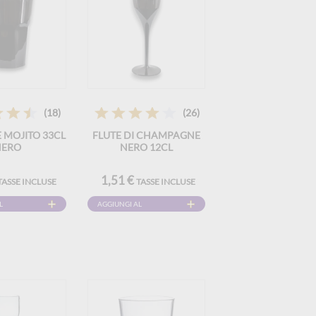
(18)
(26)
 MOJITO 33CL
FLUTE DI CHAMPAGNE
NERO
NERO 12CL
1,51 €
TASSE INCLUSE
TASSE INCLUSE
L
AGGIUNGI AL
CARRELLO