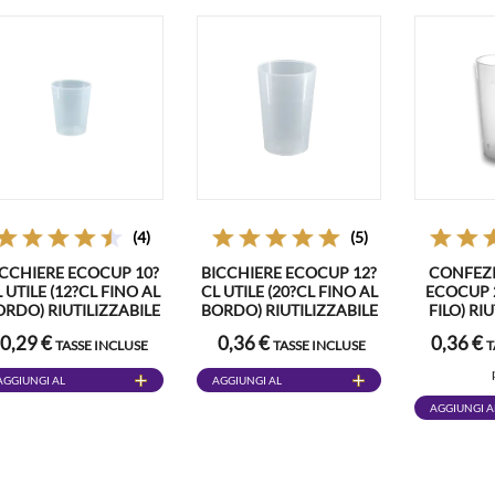
(4)
(5)
ICCHIERE ECOCUP 10?
BICCHIERE ECOCUP 12?
CONFEZI
 UTILE (12?CL FINO AL
CL UTILE (20?CL FINO AL
ECOCUP 2
ORDO) RIUTILIZZABILE
BORDO) RIUTILIZZABILE
FILO) RIU
– TIPO CAFFÈ,
– TIPO VINO, SAGRA,
MEZZO, 
0,29 €
0,36 €
0,36 €
TASSE INCLUSE
TASSE INCLUSE
T
EGUSTAZIONE, SHOT
BODEGA
MO
AGGIUNGI AL
AGGIUNGI AL
CARRELLO
CARRELLO
AGGIUNGI A
CARRELLO