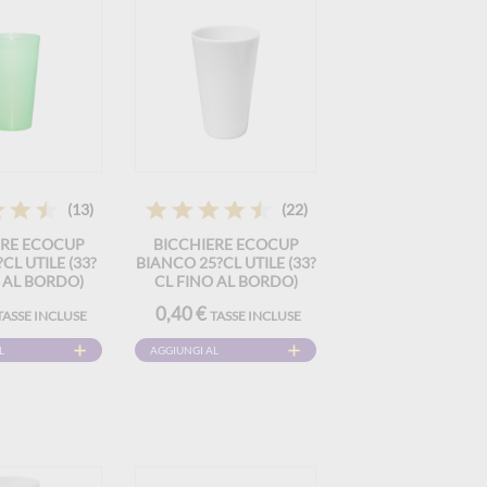
(13)
(22)
ERE ECOCUP
BICCHIERE ECOCUP
CL UTILE (33?
BIANCO 25?CL UTILE (33?
 AL BORDO)
CL FINO AL BORDO)
ZABILE – TIPO
RIUTILIZZABILE – TIPO
0,40 €
TASSE INCLUSE
TASSE INCLUSE
RRA, SUCCO,
MEDIA BIRRA, SUCCO,
IBITE
BIBITE
L
AGGIUNGI AL
CARRELLO