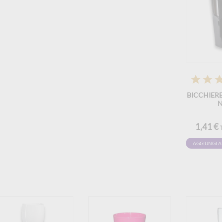
BICCHIERE
1,41 €
AGGIUNGI A
CARRELLO