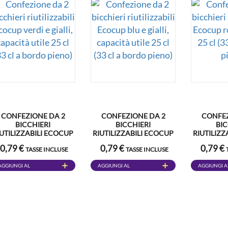
CONFEZIONE DA 2
CONFEZIONE DA 2
CONFEZ
BICCHIERI
BICCHIERI
BIC
IUTILIZZABILI ECOCUP
RIUTILIZZABILI ECOCUP
RIUTILIZZ
VERDI E GIALLI,
BLU E GIALLI, CAPACITÀ
ROSSI E BL
0,79 €
0,79 €
0,79 €
TASSE INCLUSE
TASSE INCLUSE
APACITÀ UTILE 25 CL
UTILE 25 CL (33 CL A
CL A BO
33 CL A BORDO PIENO)
BORDO PIENO)
AGGIUNGI AL
AGGIUNGI AL
AGGIUNGI A
CARRELLO
CARRELLO
CARRELLO