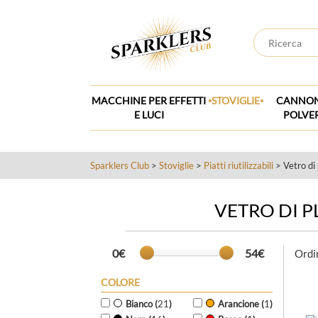
.
.
MACCHINE PER EFFETTI
STOVIGLIE
CANNON
E LUCI
POLVE
Sparklers Club
>
Stoviglie
>
Piatti riutilizzabili
> Vetro di p
VETRO DI P
0€
54€
Ordi
COLORE
Bianco (
21
)
Arancione (
1
)