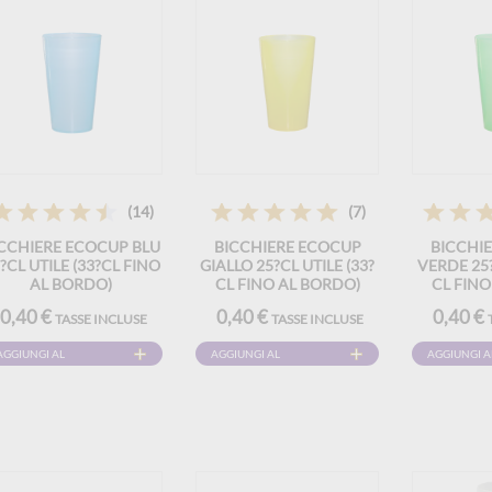
(14)
(7)
CCHIERE ECOCUP BLU
BICCHIERE ECOCUP
BICCHI
?CL UTILE (33?CL FINO
GIALLO 25?CL UTILE (33?
VERDE 25?
AL BORDO)
CL FINO AL BORDO)
CL FINO
IUTILIZZABILE – TIPO
RIUTILIZZABILE – TIPO
RIUTILIZ
0,40 €
0,40 €
0,40 €
TASSE INCLUSE
TASSE INCLUSE
EDIA BIRRA, SUCCO,
MEDIA BIRRA, SUCCO,
MEDIA BI
BIBITE
BIBITE
B
AGGIUNGI AL
AGGIUNGI AL
AGGIUNGI A
CARRELLO
CARRELLO
CARRELLO