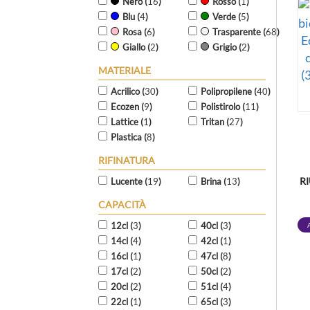
Nero (
16
)
Rosso (
1
)
Blu (
4
)
Verde (
5
)
Rosa (
6
)
Trasparente (
68
)
Giallo (
2
)
Grigio (
2
)
MATERIALE
Acrilico (
30
)
Polipropilene (
40
)
Ecozen (
9
)
Polistirolo (
11
)
Lattice (
1
)
Tritan (
27
)
Plastica (
8
)
RIFINATURA
R
Lucente (
19
)
Brina (
13
)
CAPACITÀ
C
(
12cl (
3
)
40cl (
3
)
14cl (
4
)
42cl (
1
)
16cl (
1
)
47cl (
8
)
17cl (
2
)
50cl (
2
)
20cl (
2
)
51cl (
4
)
22cl (
1
)
65cl (
3
)