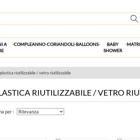
.
.
.
.
.
I A
COMPLEANNO
CORIANDOLI
BALLOONS
BABY
MATR
RE
SHOWER
lastica riutilizzabile / vetro riutilizzabile
LASTICA RIUTILIZZABILE / VETRO RIU
na per :