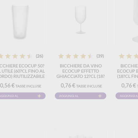
(26)
(39)
ICCHIERE ECOCUP 50?
BICCHIERE DA VINO
BICCHIE
 UTILE (60?CL FINO AL
ECOCUP EFFETTO
ECOCUP B
ORDO) RIUTILIZZABILE
GHIACCIATO 12?CL (18?
(18?CL FI
 TIPO PINTA, MOJITO,
CL FINO AL BORDO)
RIUTILIZ
0,56 €
0,76 €
0,76 €
TASSE INCLUSE
TASSE INCLUSE
FRULLATO
RIUTILIZZABILE – TIPO
VINO, DE
VINO, DEGUSTAZIONE,
APE
AGGIUNGI AL
AGGIUNGI AL
AGGIUNGI A
APERITIVO
CARRELLO
CARRELLO
CARRELLO