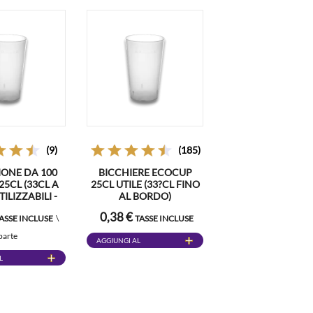
(9)
(185)
ONE DA 100
BICCHIERE ECOCUP
5CL (33CL A
25CL UTILE (33?CL FINO
TILIZZABILI -
AL BORDO)
SUCCO, TIPO
RIUTILIZZABILE – TIPO
0,38 €
ASSE INCLUSE
\
TASSE INCLUSE
RBIDO
MEDIA BIRRA, SUCCO,
BIBITE
parte
AGGIUNGI AL
CARRELLO
L