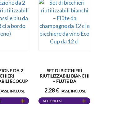
IONE DA 2
SET DI BICCHIERI
CHIERI
RIUTILIZZABILI BIANCHI
ABILI ECOCUP
– FLÛTE DA
U DA 25 CL (33
CHAMPAGNE DA 12 CL E
2,28 €
TASSE INCLUSE
TASSE INCLUSE
RDO PIENO)
BICCHIERE DA VINO
ECO CUP DA 12 CL
L
AGGIUNGI AL
CARRELLO