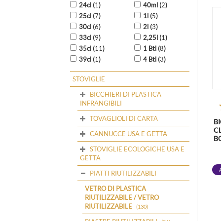
24cl (
1
)
40ml (
2
)
25cl (
7
)
1l (
5
)
30cl (
6
)
2l (
3
)
33cl (
9
)
2,25l (
1
)
35cl (
11
)
1 Btl (
8
)
39cl (
1
)
4 Btl (
3
)
STOVIGLIE
BICCHIERI DI PLASTICA
INFRANGIBILI
TOVAGLIOLI DI CARTA
B
CL
CANNUCCE USA E GETTA
B
STOVIGLIE ECOLOGICHE USA E
D
GETTA
PIATTI RIUTILIZZABILI
VETRO DI PLASTICA
RIUTILIZZABILE / VETRO
RIUTILIZZABILE
(130)