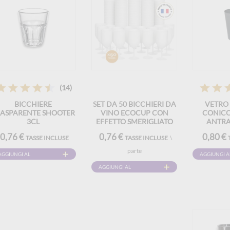
(14)
BICCHIERE
SET DA 50 BICCHIERI DA
VETRO
RASPARENTE SHOOTER
VINO ECOCUP CON
CONICO
3CL
EFFETTO SMERIGLIATO
ANTRA
DA 12 CL (18 CL A
0,76 €
0,76 €
0,80 €
TASSE INCLUSE
TASSE INCLUSE
\
BORDO PIENO)
RIUTILIZZABILI - IDEALI
parte
AGGIUNGI AL
AGGIUNGI A
PER VINO,
DEGUSTAZIONE E
CARRELLO
CARRELLO
AGGIUNGI AL
APERITIVO
CARRELLO