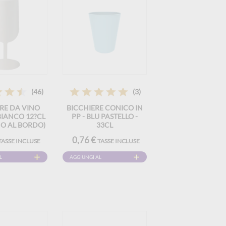
(46)
(3)
RE DA VINO
BICCHIERE CONICO IN
IANCO 12?CL
PP - BLU PASTELLO -
NO AL BORDO)
33CL
ZABILE – TIPO
0,76 €
TASSE INCLUSE
TASSE INCLUSE
GUSTAZIONE,
RITIVO
L
AGGIUNGI AL
CARRELLO