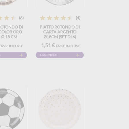
(6)
(4)
ROTONDO DI
PIATTO ROTONDO DI
COLOR ORO
CARTA ARGENTO
 Ø 18 CM
Ø18CM (SET DI 6)
IONE DA 6)
1,51 €
TASSE INCLUSE
TASSE INCLUSE
L
AGGIUNGI AL
CARRELLO