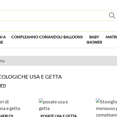
.
.
.
.
.
I A
COMPLEANNO
CORIANDOLI
BALLOONS
BABY
MATR
RE
SHOWER
etta
COLOGICHE USA E GETTA
OTTI
IERI DI
POSATE USA E GETTA