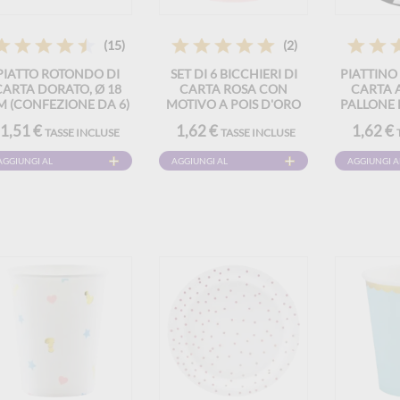
(15)
(2)
PIATTO ROTONDO DI
SET DI 6 BICCHIERI DI
PIATTINO
CARTA DORATO, Ø 18
CARTA ROSA CON
CARTA 
M (CONFEZIONE DA 6)
MOTIVO A POIS D'ORO
PALLONE 
18 CM (C
1,51 €
1,62 €
1,62 €
TASSE INCLUSE
TASSE INCLUSE
AGGIUNGI AL
AGGIUNGI AL
AGGIUNGI A
CARRELLO
CARRELLO
CARRELLO