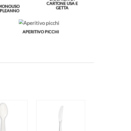
CARTONE USA E
 MONOUSO
GETTA
MPLEANNO
APERITIVO PICCHI