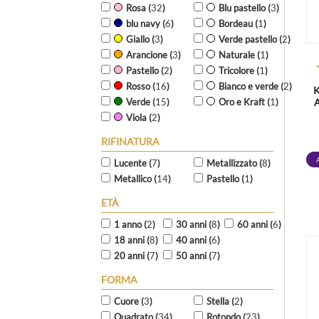
Rosa (
32
)
Blu pastello (
3
)
blu navy (
6
)
Bordeau (
1
)
Giallo (
3
)
Verde pastello (
2
)
Arancione (
3
)
Naturale (
1
)
Pastello (
2
)
Tricolore (
1
)
Rosso (
16
)
Bianco e verde (
2
)
Verde (
15
)
Oro e Kraft (
1
)
Viola (
2
)
RIFINATURA
Lucente (
7
)
Metallizzato (
8
)
Metallico (
14
)
Pastello (
1
)
ETÀ
1 anno (
2
)
30 anni (
8
)
60 anni (
6
)
18 anni (
8
)
40 anni (
6
)
20 anni (
7
)
50 anni (
7
)
FORMA
Cuore (
3
)
Stella (
2
)
Quadrato (
34
)
Rotondo (
23
)