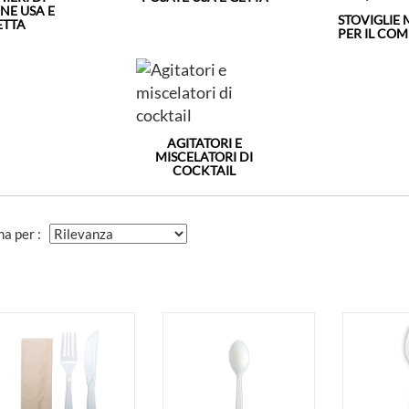
NE USA E
STOVIGLIE
ETTA
PER IL CO
AGITATORI E
MISCELATORI DI
COCKTAIL
na per :