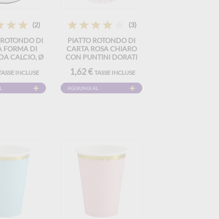
(2)
(3)
 ROTONDO DI
PIATTO ROTONDO DI
A FORMA DI
CARTA ROSA CHIARO
DA CALCIO, Ø
CON PUNTINI DORATI
ONFEZIONE DA
(SET DI 6)
1,62 €
TASSE INCLUSE
TASSE INCLUSE
6)
L
AGGIUNGI AL
CARRELLO