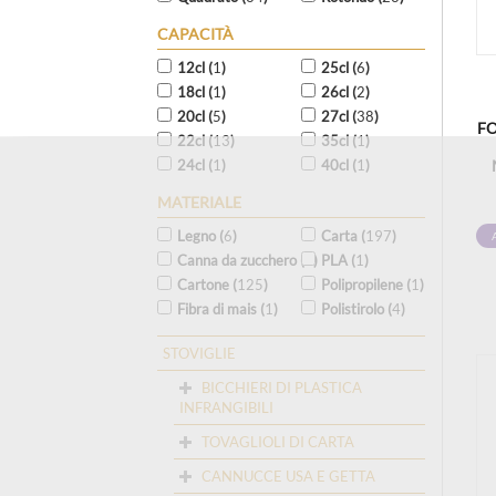
CAPACITÀ
12cl (
1
)
25cl (
6
)
18cl (
1
)
26cl (
2
)
20cl (
5
)
27cl (
38
)
F
22cl (
13
)
35cl (
1
)
24cl (
1
)
40cl (
1
)
MATERIALE
Legno (
6
)
Carta (
197
)
Canna da zucchero (
2
)
PLA (
1
)
Cartone (
125
)
Polipropilene (
1
)
Fibra di mais (
1
)
Polistirolo (
4
)
STOVIGLIE
BICCHIERI DI PLASTICA
INFRANGIBILI
TOVAGLIOLI DI CARTA
CANNUCCE USA E GETTA