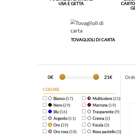
USA E GETTA
CARTO
G
TOVAGLIOLI DI CARTA
0€
21€
Ordi
COLORE
Bianco (
57
)
Multicolore (
35
)
Nero (
29
)
Marrone (
19
)
Blu (
16
)
Trasparente (
9
)
Argento (
11
)
Crema (
2
)
Oro (
39
)
Fucsia (
3
)
Oro rosa (
18
)
Rosa pastello (
3
)