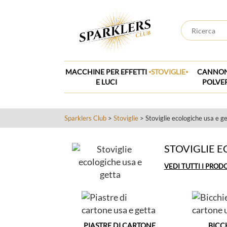
.
.
MACCHINE PER EFFETTI
STOVIGLIE
CANNON
E LUCI
POLVE
Sparklers Club
>
Stoviglie
> Stoviglie ecologiche usa e g
STOVIGLIE E
VEDI TUTTI I PROD
PIASTRE DI CARTONE
BICCH