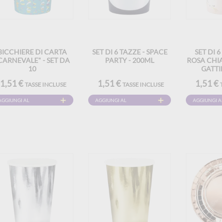
BICCHIERE DI CARTA
SET DI 6 TAZZE - SPACE
SET DI 6
CARNEVALE" - SET DA
PARTY - 200ML
ROSA CHIA
10
GATTI
1,51 €
1,51 €
1,51 €
TASSE INCLUSE
TASSE INCLUSE
AGGIUNGI AL
AGGIUNGI AL
AGGIUNGI A
CARRELLO
CARRELLO
CARRELLO