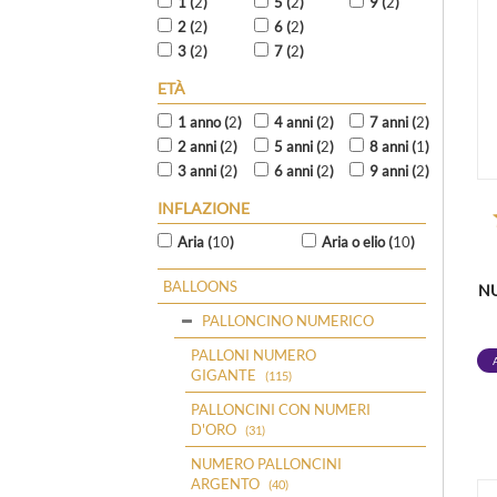
1 (
2
)
5 (
2
)
9 (
2
)
2 (
2
)
6 (
2
)
3 (
2
)
7 (
2
)
ETÀ
1 anno (
2
)
4 anni (
2
)
7 anni (
2
)
2 anni (
2
)
5 anni (
2
)
8 anni (
1
)
3 anni (
2
)
6 anni (
2
)
9 anni (
2
)
INFLAZIONE
Aria (
10
)
Aria o elio (
10
)
BALLOONS
N
PALLONCINO NUMERICO
PALLONI NUMERO
GIGANTE
(115)
PALLONCINI CON NUMERI
D'ORO
(31)
NUMERO PALLONCINI
ARGENTO
(40)