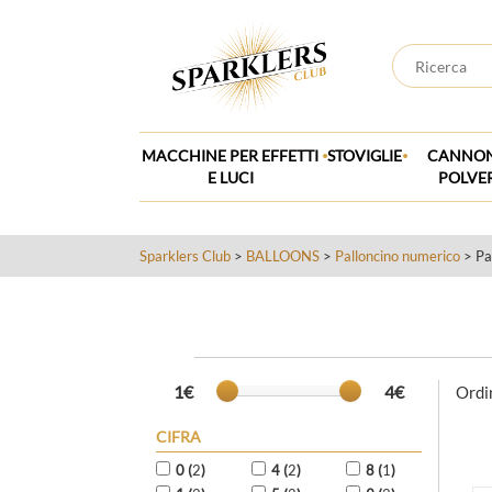
.
.
MACCHINE PER EFFETTI
STOVIGLIE
CANNON
E LUCI
POLVE
Sparklers Club
>
BALLOONS
>
Palloncino numerico
> Pa
1€
4€
Ordi
CIFRA
0 (
2
)
4 (
2
)
8 (
1
)