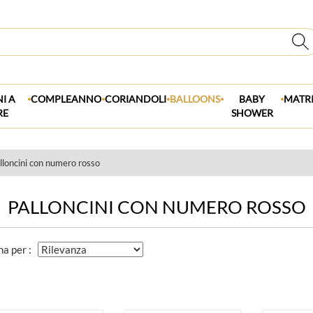
.
.
.
.
.
I A
COMPLEANNO
CORIANDOLI
BALLOONS
BABY
MATR
RE
SHOWER
lloncini con numero rosso
PALLONCINI CON NUMERO ROSSO
na per :