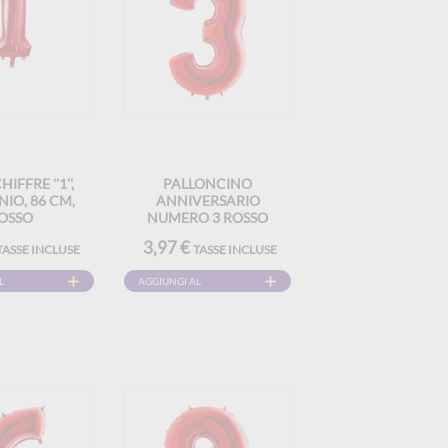
IFFRE ''1'',
PALLONCINO
IO, 86 CM,
ANNIVERSARIO
OSSO
NUMERO 3 ROSSO
102CM
3,97 €
TASSE INCLUSE
TASSE INCLUSE
L
AGGIUNGI AL
CARRELLO