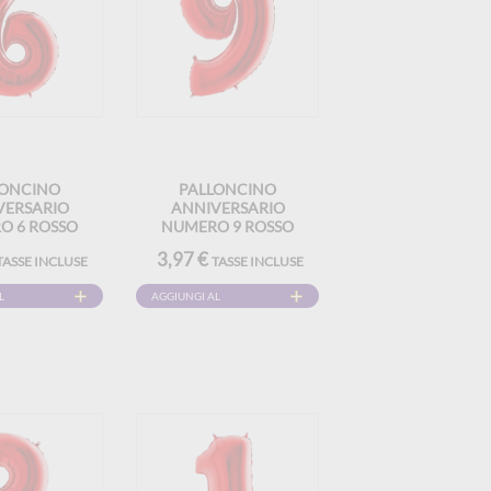
LONCINO
PALLONCINO
VERSARIO
ANNIVERSARIO
O 6 ROSSO
NUMERO 9 ROSSO
02CM
102CM
3,97 €
TASSE INCLUSE
TASSE INCLUSE
L
AGGIUNGI AL
CARRELLO