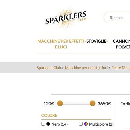
.
.
MACCHINE PER EFFETTI
STOVIGLIE
CANNON
E LUCI
POLVE
Sparklers Club
>
Macchine per effetti e luci
>
Teste Mobi
120€
3650€
Ordi
COLORE
Nero (
14
)
Multicolore (
2
)