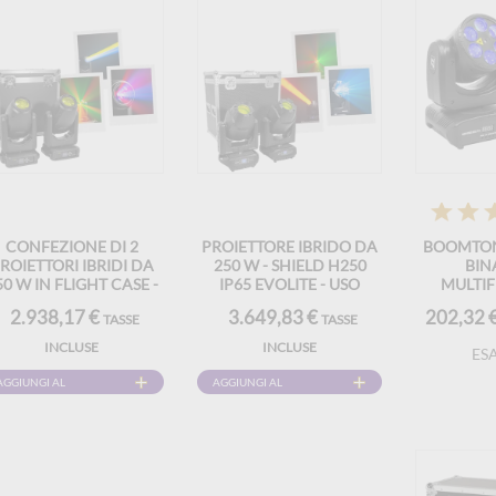
CONFEZIONE DI 2
PROIETTORE IBRIDO DA
BOOMTON
ROIETTORI IBRIDI DA
250 W - SHIELD H250
BIN
50 W IN FLIGHT CASE -
IP65 EVOLITE - USO
MULTIF
FUSION 350 BSW SET
INTERNO ED ESTERNO -
BEEFX-
2.938,17 €
3.649,83 €
202,32 
TASSE
TASSE
VOLITE - INTELLIGENT
DMX E GOBO
BEAM, SPOT & WASH
INCLUSE
INCLUSE
ES
AGGIUNGI AL
AGGIUNGI AL
CARRELLO
CARRELLO