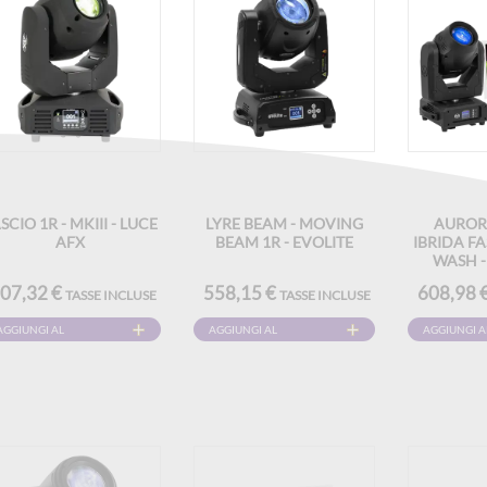
SCIO 1R - MKIII - LUCE
LYRE BEAM - MOVING
AUROR
AFX
BEAM 1R - EVOLITE
IBRIDA FA
WASH 
07,32 €
558,15 €
608,98 
TASSE INCLUSE
TASSE INCLUSE
AGGIUNGI AL
AGGIUNGI AL
AGGIUNGI A
CARRELLO
CARRELLO
CARRELLO