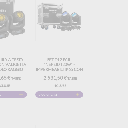
 LIRA A TESTA
SET DI 2 FARI
ON VALIGETTA
"NEREID120W" -
VOLO RAGGIO
IMPERMEABILI IP65 CON
LE 7RSET
FLIGHT-CASE
,65 €
2.531,50 €
TASSE
TASSE
NCLUSE
INCLUSE
L
AGGIUNGI AL
CARRELLO