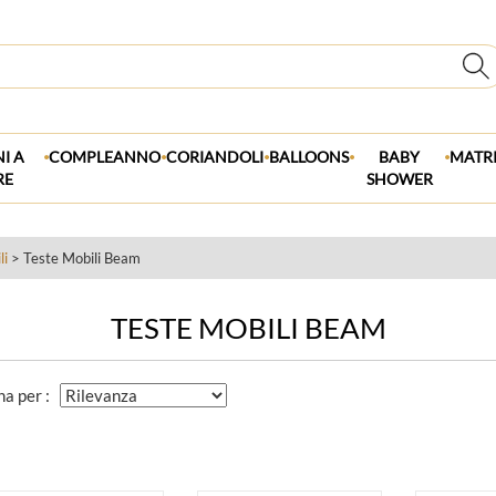
.
.
.
.
.
I A
COMPLEANNO
CORIANDOLI
BALLOONS
BABY
MATR
RE
SHOWER
li
> Teste Mobili Beam
TESTE MOBILI BEAM
na per :