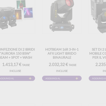
NFEZIONE DI 2 IBRIDI
HOTBEAM 16R 3-IN-1
SET DI 2
"AURORA 150 BSW"
AFX LIGHT IBRIDO
MOBILE C
BEAM + SPOT + WASH
BINAURALE
PER IL 
N FLIGHT CASE - MAC
MOBI
1.413,17 €
2.032,32 €
2.235
TASSE
TASSE
MAH
INCLUSE
INCLUSE
I
AGGIUNGI AL
AGGIUNGI AL
AGGIUNGI A
CARRELLO
CARRELLO
CARRELLO