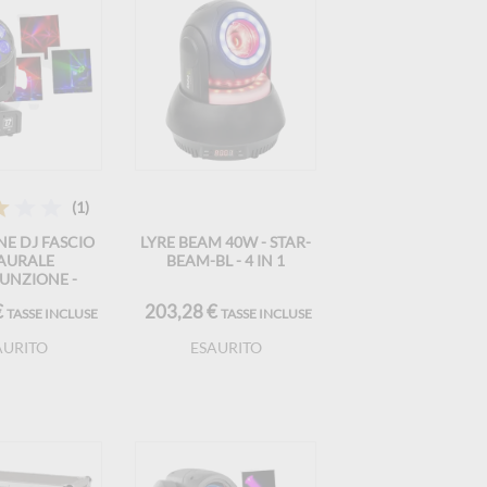
(1)
E DJ FASCIO
LYRE BEAM 40W - STAR-
AURALE
BEAM-BL - 4 IN 1
UNZIONE -
LZR MOBILE
€
203,28 €
TASSE INCLUSE
TASSE INCLUSE
AURITO
ESAURITO