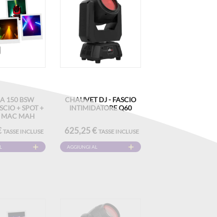
A 150 BSW
CHAUVET DJ - FASCIO
SCIO + SPOT +
INTIMIDATORE Q60
- MAC MAH
€
625,25 €
TASSE INCLUSE
TASSE INCLUSE
L
AGGIUNGI AL
CARRELLO