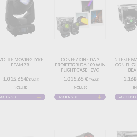
VOLITE MOVING LYRE
CONFEZIONE DA 2
2 TESTE 
BEAM 7R
PROIETTORI DA 100 W IN
CON FLIGH
FLIGHT CASE - EVO
BEA
BEAM 100 CR SET
1.015,65 €
1.015,65 €
1.168
TASSE
TASSE
EVOLITE - CONTROLLO
DMX E LED
INCLUSE
INCLUSE
I
MULTICOLORE
AGGIUNGI AL
AGGIUNGI AL
AGGIUNGI A
CARRELLO
CARRELLO
CARRELLO