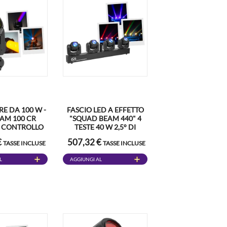
E DA 100 W -
FASCIO LED A EFFETTO
AM 100 CR
"SQUAD BEAM 440" 4
- CONTROLLO
TESTE 40 W 2,5° DI
 E LED
FASCIO - MAC MAH
€
507,32 €
TASSE INCLUSE
TASSE INCLUSE
ICOLORE
L
AGGIUNGI AL
CARRELLO