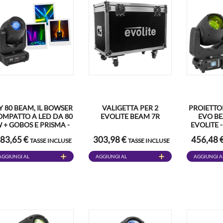
Y 80 BEAM, IL BOWSER
VALIGETTA PER 2
PROIETTOR
OMPATTO A LED DA 80
EVOLITE BEAM 7R
EVO BE
 + GOBOS E PRISMA -
EVOLITE 
MAC MAH
DMX
83,65 €
303,98 €
456,48 
TASSE INCLUSE
TASSE INCLUSE
MULT
AGGIUNGI AL
AGGIUNGI AL
AGGIUNGI A
CARRELLO
CARRELLO
CARRELLO