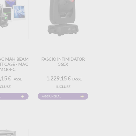
MAC MAH BEAM
FASCIO INTIMIDATOR
T CASE - MAC
360X
M1R-FC
,15 €
1.229,15 €
TASSE
TASSE
NCLUSE
INCLUSE
L
AGGIUNGI AL
CARRELLO