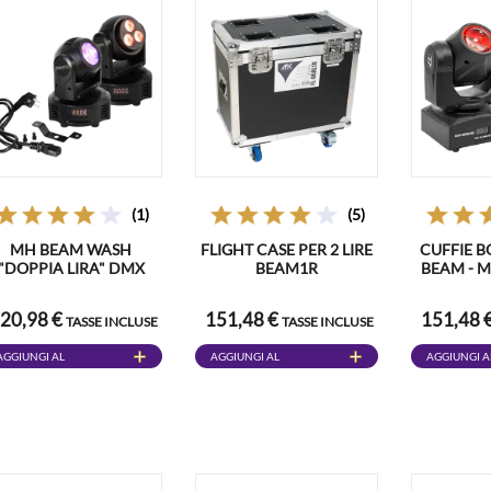
(1)
(5)
MH BEAM WASH
FLIGHT CASE PER 2 LIRE
CUFFIE 
"DOPPIA LIRA" DMX
BEAM1R
BEAM - M
20,98 €
151,48 €
151,48 
TASSE INCLUSE
TASSE INCLUSE
AGGIUNGI AL
AGGIUNGI AL
AGGIUNGI A
CARRELLO
CARRELLO
CARRELLO