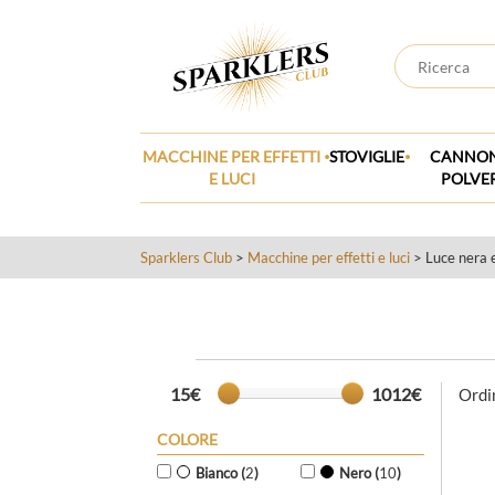
.
.
MACCHINE PER EFFETTI
STOVIGLIE
CANNON
E LUCI
POLVE
Sparklers Club
>
Macchine per effetti e luci
> Luce nera 
15€
1012€
Ordi
COLORE
Bianco (
2
)
Nero (
10
)