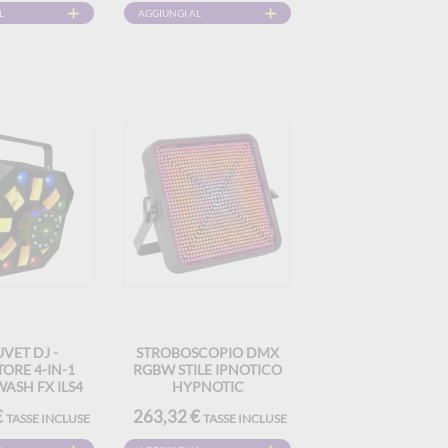
L
AGGIUNGI AL
CARRELLO
VET DJ -
STROBOSCOPIO DMX
ORE 4-IN-1
RGBW STILE IPNOTICO
ASH FX ILS4
HYPNOTIC
€
263,32 €
TASSE INCLUSE
TASSE INCLUSE