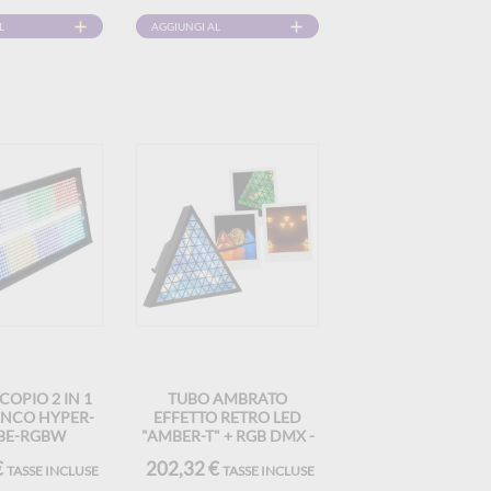
DMX
L
AGGIUNGI AL
CARRELLO
OPIO 2 IN 1
TUBO AMBRATO
ANCO HYPER-
EFFETTO RETRO LED
BE-RGBW
"AMBER-T" + RGB DMX -
MAC MAH
€
202,32 €
TASSE INCLUSE
TASSE INCLUSE