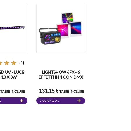
(1)
D UV - LUCE
LIGHTSHOW 6FX - 6
A 18 X 3W
EFFETTI IN 1 CON DMX
€
131,15 €
TASSE INCLUSE
TASSE INCLUSE
L
AGGIUNGI AL
CARRELLO