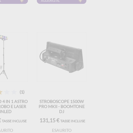
L
AGGIUNGI AL
CARRELLO
(1)
 4 IN 1 ASTRO
STROBOSCOPE 1500W
OBO E LASER
PRO MKII - BOOMTONE
INLED
DJ
€
131,15 €
TASSE INCLUSE
TASSE INCLUSE
AURITO
ESAURITO