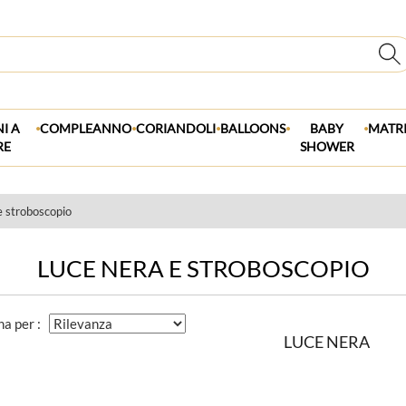
.
.
.
.
.
I A
COMPLEANNO
CORIANDOLI
BALLOONS
BABY
MATR
RE
SHOWER
e stroboscopio
LUCE NERA E STROBOSCOPIO
na per :
LUCE NERA