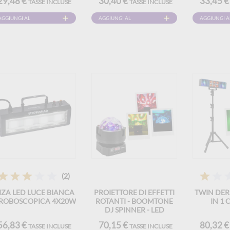
29,48 €
30,40 €
33,45 
TASSE INCLUSE
TASSE INCLUSE
AGGIUNGI AL
AGGIUNGI AL
AGGIUNGI A
CARRELLO
CARRELLO
CARRELLO
(2)
BIZA LED LUCE BIANCA
PROIETTORE DI EFFETTI
TWIN DERB
ROBOSCOPICA 4X20W
ROTANTI - BOOMTONE
IN 1
DJ SPINNER - LED
MULTICOLORE E STROBO
56,83 €
70,15 €
80,32 
TASSE INCLUSE
TASSE INCLUSE
E CONTROLLO DMX