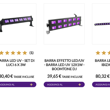
(1)
ARRA LED UV - SET DI
BARRA EFFETTO LED/UV
BARRA LE
LUCI 6 X 3W
- BARRA LED UV 12X1W -
IBIZ
BOOMTONE DJ
30,40 €
39,65 €
80,32 
TASSE INCLUSE
TASSE INCLUSE
AGGIUNGI AL
AGGIUNGI AL
AGGIUNGI A
CARRELLO
CARRELLO
CARRELLO