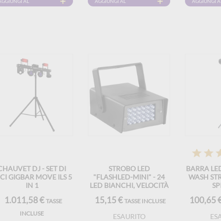
AGGIUNGI AL
AGGIUNGI AL
AGGIUNGI A
CARRELLO
CARRELLO
CARRELLO
CHAUVET DJ - SET DI
STROBO LED
BARRA LED
CI GIGBAR MOVE ILS 5
"FLASHLED-MINI" - 24
WASH STR
IN 1
LED BIANCHI, VELOCITÀ
SP
REGOLABILE
1.011,58 €
15,15 €
100,65 
TASSE
TASSE INCLUSE
INCLUSE
ESAURITO
ES