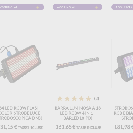
AGGIUNGI AL
AGGIUNGI AL
AGGIUNGI A
CARRELLO
CARRELLO
CARRELLO
(2)
84 LED RGBW FLASH-
BARRA LUMINOSA A 18
STROBOSC
COLOR-STROBE LUCE
LED RGBW 4 IN 1 -
RGB E BI
TROBOSCOPICA DMX
BARLED18-PIX
STRO
31,15 €
161,65 €
181,98 
TASSE INCLUSE
TASSE INCLUSE