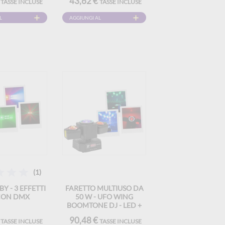
€
43,62 €
TASSE INCLUSE
TASSE INCLUSE
L
AGGIUNGI AL
CARRELLO
(1)
Y - 3 EFFETTI
FARETTO MULTIUSO DA
 CON DMX
50 W - UFO WING
BOOMTONE DJ - LED +
LASER + STROBO + FASCI,
€
90,48 €
TASSE INCLUSE
TASSE INCLUSE
CONTROLLABILE VIA