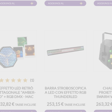
AGGIUNGI AL
AGGIUNGI AL
AGGIUNGI A
CARRELLO
CARRELLO
CARRELLO
(1)
EFFETTO LED RETRÒ
BARRA STROBOSCOPICA
CHAU
TTAGONALE "AMBER-
A LED CON EFFETTO RGB
PROIETT
O" + RGB DMX - MAC
THUNDERLED
SWARM W
MAH
32,82 €
253,15 €
263,32 
TASSE INCLUSE
TASSE INCLUSE