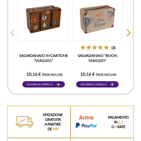
(3)
SALVADANAIO IN CARTONE
SALVADANAIO "BUON
“VIAGGIO”
VIAGGIO"
10,16 €
10,16 €
TASSE INCLUSE
TASSE INCLUSE
AGGIUNGI AL CARRELLO
AGGIUNGI AL CARRELLO
SPEDIZIONE
PAGAMENTO
GRATUITA
IN
2
,
3
A PARTIRE
O
4
RATE
DE
49€