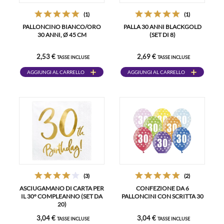
(1)
(1)
PALLONCINO BIANCO/ORO
PALLA 30 ANNI BLACKGOLD
30 ANNI, Ø 45 CM
(SET DI 8)
2,53 €
2,69 €
TASSE INCLUSE
TASSE INCLUSE
AGGIUNGI AL CARRELLO
AGGIUNGI AL CARRELLO
(3)
(2)
ASCIUGAMANO DI CARTA PER
CONFEZIONE DA 6
IL 30° COMPLEANNO (SET DA
PALLONCINI CON SCRITTA 30
20)
3,04 €
3,04 €
TASSE INCLUSE
TASSE INCLUSE