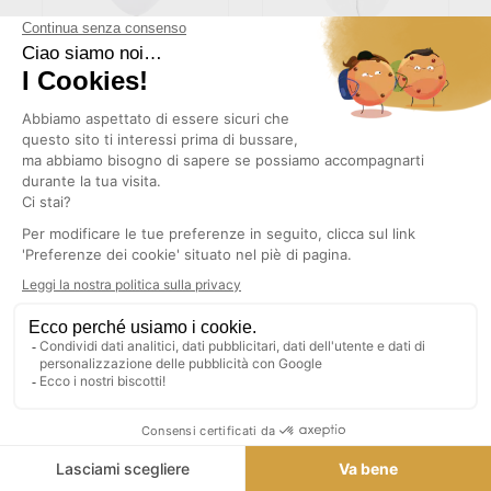
(5)
PALLONCINO DI BUON
PALLONCINO COMPLEANNO
COMPLEANNO BIANCO
NUMERO 0 BIANCO 86 CM
METALLICO (SET DI 8)
2,63 €
3,04 €
TASSE INCLUSE
TASSE INCLUSE
AGGIUNGI AL CARRELLO
AGGIUNGI AL CARRELLO
(1)
BICCHIERE HAPPY BIRTHDAY
TOVAGLIOLO HAPPY
IN ORO ROSA (SET DI 10)
BIRTHDAY BIANCO/ARGENTO
(SET DA 10)