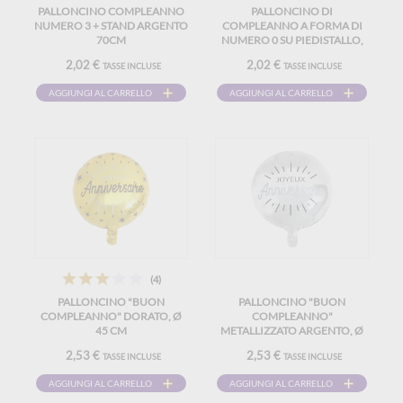
PALLONCINO COMPLEANNO
PALLONCINO DI
NUMERO 3 + STAND ARGENTO
COMPLEANNO A FORMA DI
70CM
NUMERO 0 SU PIEDISTALLO,
ARGENTO, 70 CM
2,02 €
2,02 €
TASSE INCLUSE
TASSE INCLUSE
AGGIUNGI AL CARRELLO
AGGIUNGI AL CARRELLO
(4)
PALLONCINO "BUON
PALLONCINO "BUON
COMPLEANNO" DORATO, Ø
COMPLEANNO"
45 CM
METALLIZZATO ARGENTO, Ø
45 CM
2,53 €
2,53 €
TASSE INCLUSE
TASSE INCLUSE
AGGIUNGI AL CARRELLO
AGGIUNGI AL CARRELLO