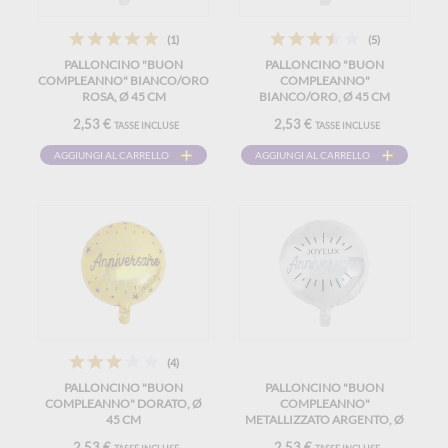
(1)
(5)
PALLONCINO "BUON
PALLONCINO "BUON
COMPLEANNO" BIANCO/ORO
COMPLEANNO"
ROSA, Ø 45 CM
BIANCO/ORO, Ø 45 CM
2,53 €
2,53 €
TASSE INCLUSE
TASSE INCLUSE
AGGIUNGI AL CARRELLO
AGGIUNGI AL CARRELLO
(4)
PALLONCINO "BUON
PALLONCINO "BUON
COMPLEANNO" DORATO, Ø
COMPLEANNO"
45 CM
METALLIZZATO ARGENTO, Ø
45 CM
2,53 €
2,53 €