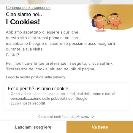
(1)
BICCHIERE DI BUON
PALLA D'ARGENTO DI BUON
COMPLEANNO ORO
COMPLEANNO (SET DI 8)
METALLICO (SET DI 10)
3,81 €
3,85 €
TASSE INCLUSE
TASSE INCLUSE
AGGIUNGI AL CARRELLO
AGGIUNGI AL CARRELLO
(1)
CORIANDOLI DI LEGNO DI
CORIANDOLI IN LEGNO DI
BUON COMPLEANNO DORATI
BUON COMPLEANNO IN
(CONFEZIONE DA 10)
ARGENTO (CONFEZIONE DA