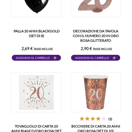
PALLA 20 ANNI BLACKGOLD
DECORAZIONE DA TAVOLA
(SET DI 8)
CON IL NUMERO 20 IN ORO
ROSA GLITTERATO
2,69 €
2,90 €
TASSE INCLUSE
TASSE INCLUSE
AGGIUNGI AL CARRELLO
AGGIUNGI AL CARRELLO
(1)
TOVAGLIOLO DI CARTA 20
BICCHIERE DI CARTA 20 ANNI
ANNI BIANCO/ORO ROSA (SET
ORO ROSA (SET DI 10)