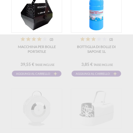
(2)
(2)
MACCHINA PER BOLLE
BOTTIGLIA DI BOLLE DI
PORTATILE
SAPONE 1L
39,55 €
3,85 €
TASSE INCLUSE
TASSE INCLUSE
AGGIUNGI AL CARRELLO
AGGIUNGI AL CARRELLO