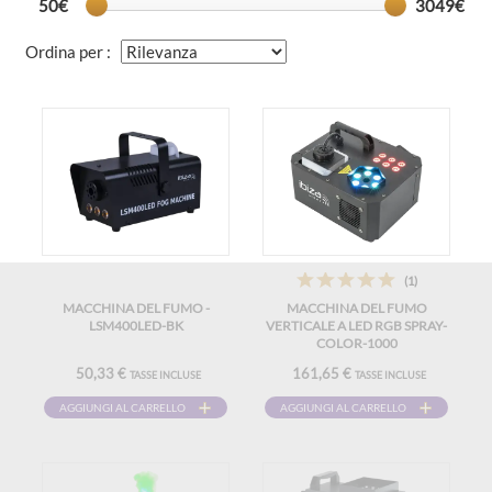
50€
3049€
Ordina per :
(1)
MACCHINA DEL FUMO -
MACCHINA DEL FUMO
LSM400LED-BK
VERTICALE A LED RGB SPRAY-
COLOR-1000
50,33 €
161,65 €
TASSE INCLUSE
TASSE INCLUSE
AGGIUNGI AL CARRELLO
AGGIUNGI AL CARRELLO