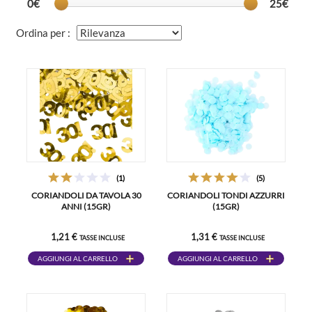
0€
25€
Ordina per :
(1)
(5)
CORIANDOLI DA TAVOLA 30
CORIANDOLI TONDI AZZURRI
ANNI (15GR)
(15GR)
1,21 €
1,31 €
TASSE INCLUSE
TASSE INCLUSE
AGGIUNGI AL CARRELLO
AGGIUNGI AL CARRELLO