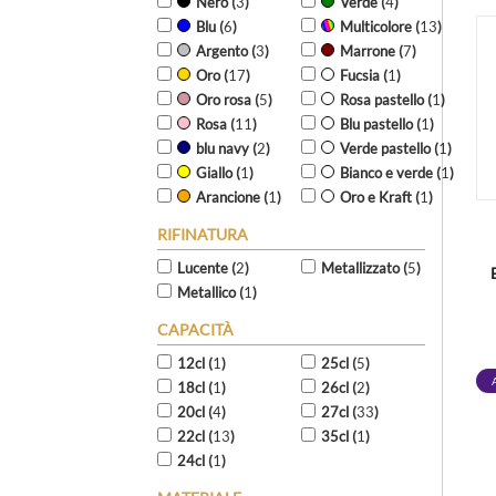
Nero (
3
)
Verde (
4
)
Blu (
6
)
Multicolore (
13
)
Argento (
3
)
Marrone (
7
)
Oro (
17
)
Fucsia (
1
)
Oro rosa (
5
)
Rosa pastello (
1
)
Rosa (
11
)
Blu pastello (
1
)
blu navy (
2
)
Verde pastello (
1
)
Giallo (
1
)
Bianco e verde (
1
)
Arancione (
1
)
Oro e Kraft (
1
)
RIFINATURA
Lucente (
2
)
Metallizzato (
5
)
Metallico (
1
)
CAPACITÀ
12cl (
1
)
25cl (
5
)
18cl (
1
)
26cl (
2
)
20cl (
4
)
27cl (
33
)
22cl (
13
)
35cl (
1
)
24cl (
1
)