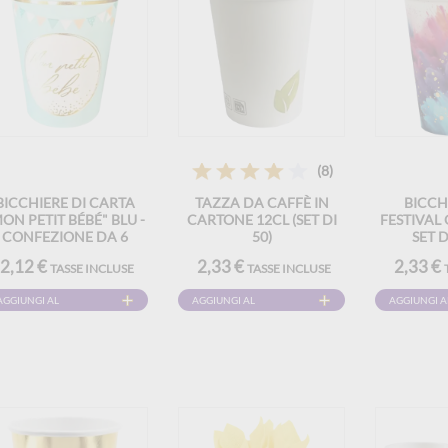
(8)
BICCHIERE DI CARTA
TAZZA DA CAFFÈ IN
BICCH
ON PETIT BÉBÉ" BLU -
CARTONE 12CL (SET DI
FESTIVAL 
CONFEZIONE DA 6
50)
SET D
2,12 €
2,33 €
2,33 €
TASSE INCLUSE
TASSE INCLUSE
AGGIUNGI AL
AGGIUNGI AL
AGGIUNGI A
CARRELLO
CARRELLO
CARRELLO