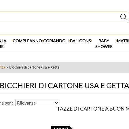
.
.
.
.
.
I A
COMPLEANNO
CORIANDOLI
BALLOONS
BABY
MATR
RE
SHOWER
etta
> Bicchieri di cartone usa e getta
BICCHIERI DI CARTONE USA E GETT
na per :
TAZZE DI CARTONE A BUON