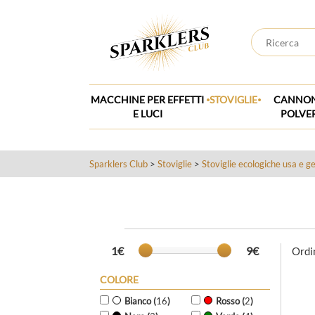
.
.
MACCHINE PER EFFETTI
STOVIGLIE
CANNON
E LUCI
POLVE
Sparklers Club
>
Stoviglie
>
Stoviglie ecologiche usa e g
1€
9€
Ordi
COLORE
Bianco (
16
)
Rosso (
2
)