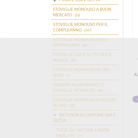
STOVIGLIE MONOUSO A BUON
MERCATO
(53)
STOVIGLIE MONOUSO PER IL
COMPLEANNO
(147)
STOVIGLIE MONOUSO PER IL
MATRIMONIO
(28)
STOVIGLIE USA E GETTA PER IL
NATALE
(30)
STOVIGLIE MONOUSO IN ORO
A
ROSA
(6)
VENDITA ALL'INGROSSO DI
STOVIGLIE MONOUSO
(96)
STOVIGLIE MONOUSO PLACCATE
IN ORO
(29)
BICCHIERI DI CARTONE USA E
GETTA
TAZZE DI CARTONE A BUON
MERCATO
(75)