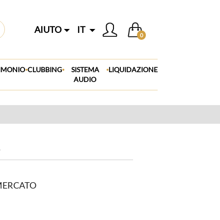
AIUTO
IT
0
.
.
.
IMONIO
CLUBBING
SISTEMA
LIQUIDAZIONE
AUDIO
A
 MERCATO