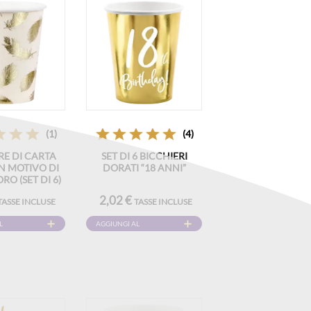
(1)
(4)
RE DI CARTA
SET DI 6 BICCHIERI
N MOTIVO DI
DORATI “18 ANNI”
RO (SET DI 6)
2,02 €
TASSE INCLUSE
TASSE INCLUSE
L
AGGIUNGI AL
CARRELLO