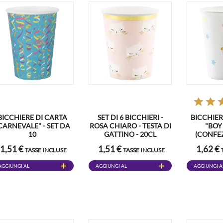
BICCHIERE DI CARTA
SET DI 6 BICCHIERI -
BICCHIER
CARNEVALE" - SET DA
ROSA CHIARO - TESTA DI
"BOY 
10
GATTINO - 20CL
(CONFEZ
1,51 €
1,51 €
1,62 €
TASSE INCLUSE
TASSE INCLUSE
AGGIUNGI AL
AGGIUNGI AL
AGGIUNGI A
CARRELLO
CARRELLO
CARRELLO