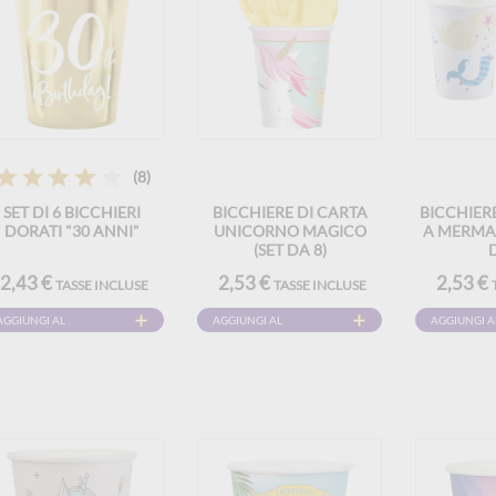
(8)
SET DI 6 BICCHIERI
BICCHIERE DI CARTA
BICCHIERE
DORATI "30 ANNI"
UNICORNO MAGICO
A MERMAI
(SET DA 8)
D
2,43 €
2,53 €
2,53 €
TASSE INCLUSE
TASSE INCLUSE
AGGIUNGI AL
AGGIUNGI AL
AGGIUNGI A
CARRELLO
CARRELLO
CARRELLO