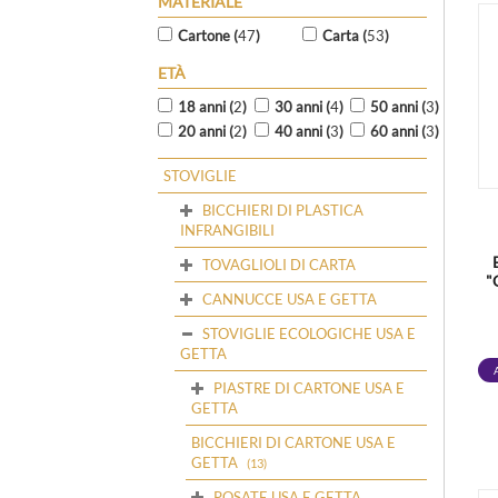
MATERIALE
Cartone (
47
)
Carta (
53
)
ETÀ
18 anni (
2
)
30 anni (
4
)
50 anni (
3
)
20 anni (
2
)
40 anni (
3
)
60 anni (
3
)
STOVIGLIE
BICCHIERI DI PLASTICA
INFRANGIBILI
TOVAGLIOLI DI CARTA
"
CANNUCCE USA E GETTA
STOVIGLIE ECOLOGICHE USA E
GETTA
PIASTRE DI CARTONE USA E
GETTA
BICCHIERI DI CARTONE USA E
GETTA
(13)
POSATE USA E GETTA