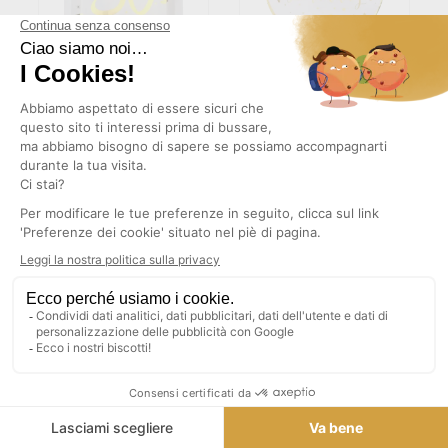
(2)
(3)
PIATTO QUADRATO
PIATTO DI BUON
BIANCO/ORO 50 ANNI
COMPLEANNO ORO/BIANCO
(SET DI 10)
4,83 €
4,98 €
TASSE INCLUSE
TASSE INCLUSE
AGGIUNGI AL CARRELLO
AGGIUNGI AL CARRELLO
(1)
(2)
PIATTO IN CARTONE "KITTY
ETINCELANTE OR PIATTO DI
PARTY" Ø18CM - SET DA 10
CARTONE - Ø17.5CM - SET DI