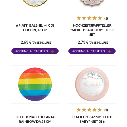
(1)
6 PIATTI BALENE, MIX DI
HOCHZEITSPAPPTELLER
COLORI, 18 CM
"MERCI BEAUCOUP" - 10ER
SET
2,63 €
2,73 €
TASSE INCLUSE
TASSE INCLUSE
AGGIUNGI AL CARRELLO
AGGIUNGI AL CARRELLO
(1)
SET DI 8 PIATTI DI CARTA
PIATTO ROSA "MY LITTLE
RAINBOW DA 23 CM
BABY" - SET DI 6