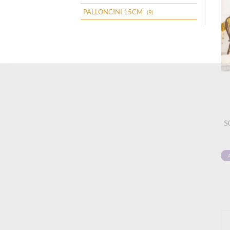
PALLONCINI 15CM
(9)
S