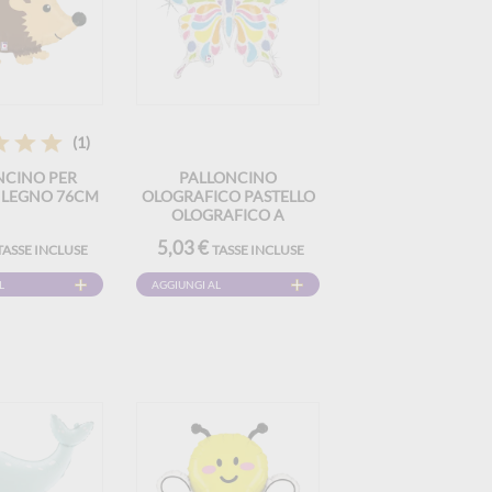
(1)
NCINO PER
PALLONCINO
N LEGNO 76CM
OLOGRAFICO PASTELLO
OLOGRAFICO A
FARFALLA MULTICOLORE
5,03 €
TASSE INCLUSE
TASSE INCLUSE
84CM
L
AGGIUNGI AL
CARRELLO