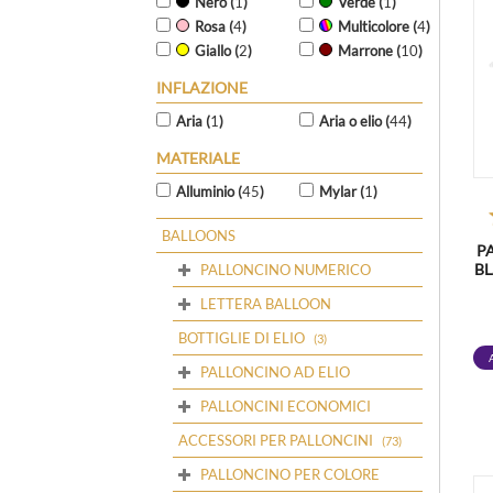
Nero (
1
)
Verde (
1
)
Rosa (
4
)
Multicolore (
4
)
Giallo (
2
)
Marrone (
10
)
INFLAZIONE
Aria (
1
)
Aria o elio (
44
)
MATERIALE
Alluminio (
45
)
Mylar (
1
)
BALLOONS
P
BL
PALLONCINO NUMERICO
LETTERA BALLOON
BOTTIGLIE DI ELIO
(3)
PALLONCINO AD ELIO
PALLONCINI ECONOMICI
ACCESSORI PER PALLONCINI
(73)
PALLONCINO PER COLORE