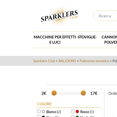
.
.
MACCHINE PER EFFETTI
STOVIGLIE
CANNON
E LUCI
POLVE
Sparklers Club
>
BALLOONS
>
Palloncino tematico
> Pal
2€
17€
Ordi
COLORE
Bianco (
2
)
Rosso (
1
)