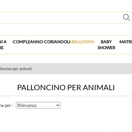
.
.
.
.
.
I A
COMPLEANNO
CORIANDOLI
BALLOONS
BABY
MATR
RE
SHOWER
loncino per animali
PALLONCINO PER ANIMALI
na per :