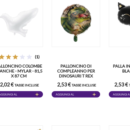
(1)
ALLONCINO COLOMBE
PALLONCINO DI
PALLA I
ANCHE - MYLAR - 81,5
COMPLEANNO PER
BLA
X 87 CM
DINOSAURI T REX
2,02 €
2,53 €
2,53 €
TASSE INCLUSE
TASSE INCLUSE
AGGIUNGI AL
AGGIUNGI AL
AGGIUNGI A
CARRELLO
CARRELLO
CARRELLO