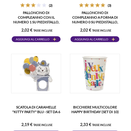
(2)
(3)
PALLONCINO DI
PALLONCINO DI
COMPLEANNO CON IL
COMPLEANNO A FORMA DI
NUMERO 1 SU PIEDISTALLO,
NUMERO 0 SU PIEDISTALLO,
ARGENTO, 70 CM
ARGENTO, 70 CM
2,02 €
2,02 €
TASSE INCLUSE
TASSE INCLUSE
AGGIUNGI AL CARRELLO
AGGIUNGI AL CARRELLO
SCATOLA DI CARAMELLE
BICCHIERE MULTICOLORE
"KITTY PARTY" BLU - SET DA 6
HAPPY BIRTHDAY (SET DI 10)
2,19 €
2,33 €
TASSE INCLUSE
TASSE INCLUSE