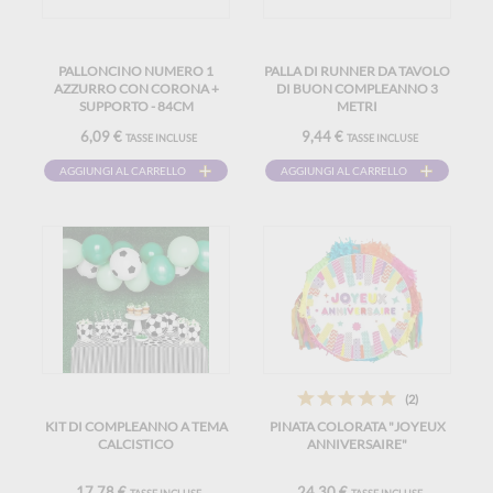
PALLONCINO NUMERO 1
PALLA DI RUNNER DA TAVOLO
AZZURRO CON CORONA +
DI BUON COMPLEANNO 3
SUPPORTO - 84CM
METRI
6,09 €
9,44 €
TASSE INCLUSE
TASSE INCLUSE
AGGIUNGI AL CARRELLO
AGGIUNGI AL CARRELLO
(2)
KIT DI COMPLEANNO A TEMA
PINATA COLORATA "JOYEUX
CALCISTICO
ANNIVERSAIRE"
17,78 €
24,30 €