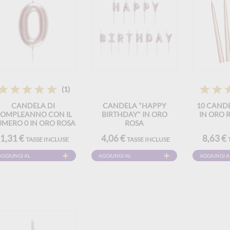
(1)
CANDELA DI
CANDELA "HAPPY
10 CAND
OMPLEANNO CON IL
BIRTHDAY" IN ORO
IN ORO R
MERO 0 IN ORO ROSA
ROSA
1,31 €
4,06 €
8,63 €
TASSE INCLUSE
TASSE INCLUSE
AGGIUNGI AL
AGGIUNGI AL
AGGIUNGI A
CARRELLO
CARRELLO
CARRELLO