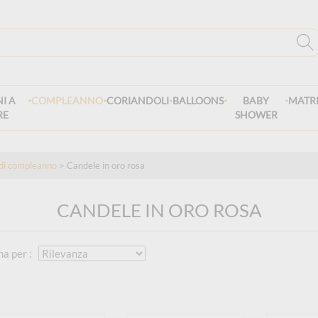
.
.
.
.
.
I A
COMPLEANNO
CORIANDOLI
BALLOONS
BABY
MATR
RE
SHOWER
di compleanno
> Candele in oro rosa
CANDELE IN ORO ROSA
na per :