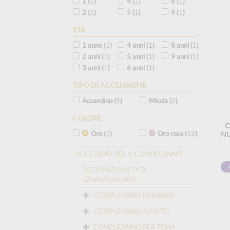
1 (
1
)
4 (
1
)
8 (
1
)
2 (
1
)
5 (
1
)
9 (
1
)
ETÀ
1 anno (
1
)
4 anni (
1
)
8 anni (
1
)
2 anni (
1
)
5 anni (
1
)
9 anni (
1
)
3 anni (
1
)
6 anni (
1
)
TIPO DI ACCENSIONE
Accendino (
1
)
Miccia (
2
)
COLORE
C
Oro (
1
)
Oro rosa (
12
)
NU
ACCESSORI PER IL COMPLEANNO
DECORAZIONE PER
L'ANNIVERSARIO
COMPLEANNO BAMBINO
COMPLEANNO ADULTO
COMPLEANNO PER TEMA