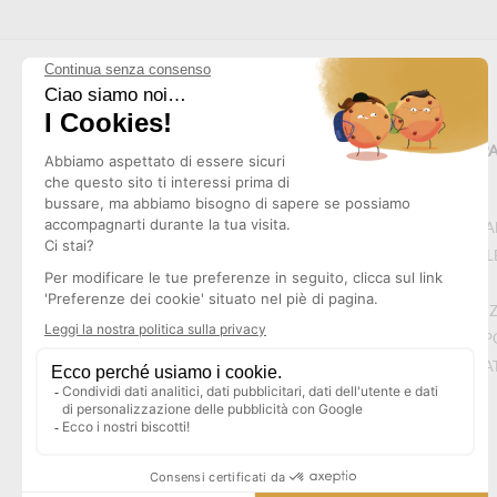
MAPPA 
CHI SI
NOTE L
CGV
Realizzazione :
Pep's Multimedia
PROTEZ
RESO P
CONTAT