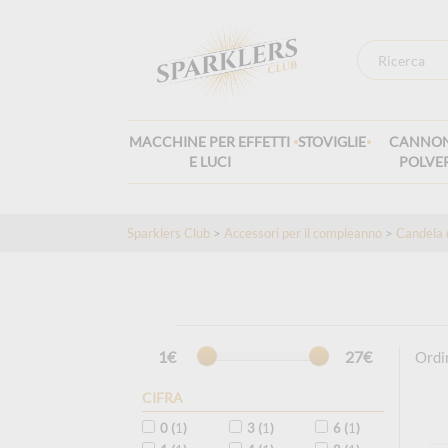
.
.
MACCHINE PER EFFETTI
STOVIGLIE
CANNON
E LUCI
POLVE
Sparklers Club
>
Accessori per il compleanno
>
Candela 
1€
27€
Ordi
CIFRA
0 (
1
)
3 (
1
)
6 (
1
)