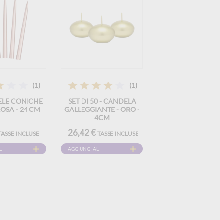
(1)
(1)
ELE CONICHE
SET DI 50 - CANDELA
OSA - 24 CM
GALLEGGIANTE - ORO -
4CM
26,42 €
TASSE INCLUSE
TASSE INCLUSE
L
AGGIUNGI AL
CARRELLO