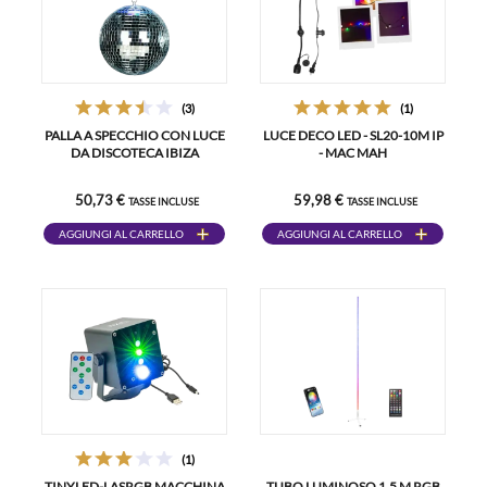
(3)
(1)
PALLA A SPECCHIO CON LUCE
LUCE DECO LED - SL20-10M IP
DA DISCOTECA IBIZA
- MAC MAH
50,73 €
59,98 €
TASSE INCLUSE
TASSE INCLUSE
AGGIUNGI AL CARRELLO
AGGIUNGI AL CARRELLO
(1)
TINYLED-LASRGB MACCHINA
TUBO LUMINOSO 1,5 M RGB