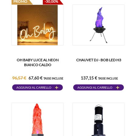
PROMO
-30,00%
OH BABY LUCE AL NEON
CHAUVET DJ - BOB LED H3
BIANCO CALDO
96,57 €
67,60 €
137,15 €
TASSE INCLUSE
TASSE INCLUSE
AGGIUNGI AL CARRELLO
AGGIUNGI AL CARRELLO