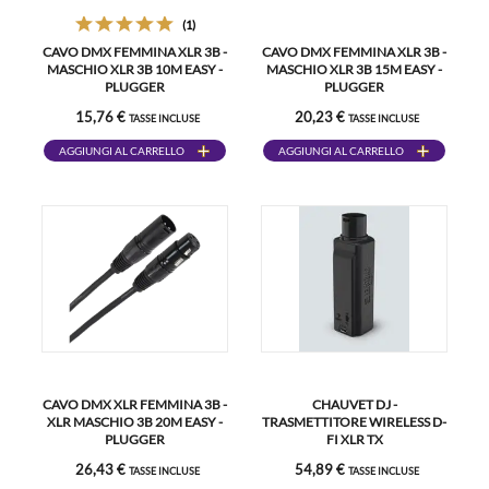
(1)
CAVO DMX FEMMINA XLR 3B -
CAVO DMX FEMMINA XLR 3B -
MASCHIO XLR 3B 10M EASY -
MASCHIO XLR 3B 15M EASY -
PLUGGER
PLUGGER
15,76 €
20,23 €
TASSE INCLUSE
TASSE INCLUSE
AGGIUNGI AL CARRELLO
AGGIUNGI AL CARRELLO
CAVO DMX XLR FEMMINA 3B -
CHAUVET DJ -
XLR MASCHIO 3B 20M EASY -
TRASMETTITORE WIRELESS D-
PLUGGER
FI XLR TX
26,43 €
54,89 €
TASSE INCLUSE
TASSE INCLUSE