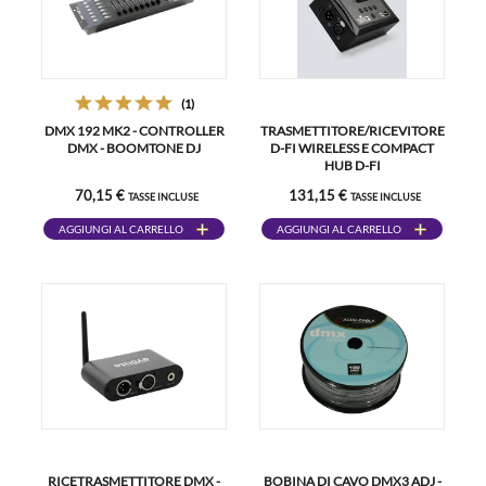
(1)
DMX 192 MK2 - CONTROLLER
TRASMETTITORE/RICEVITORE
DMX - BOOMTONE DJ
D-FI WIRELESS E COMPACT
HUB D-FI
70,15 €
131,15 €
TASSE INCLUSE
TASSE INCLUSE
AGGIUNGI AL CARRELLO
AGGIUNGI AL CARRELLO
RICETRASMETTITORE DMX -
BOBINA DI CAVO DMX3 ADJ -