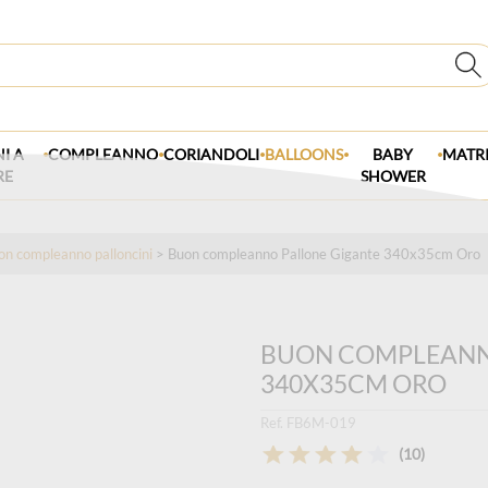
.
.
.
.
.
I A
COMPLEANNO
CORIANDOLI
BALLOONS
BABY
MATR
RE
SHOWER
on compleanno palloncini
> Buon compleanno Pallone Gigante 340x35cm Oro
BUON COMPLEANN
340X35CM ORO
Ref. FB6M-019
(10)