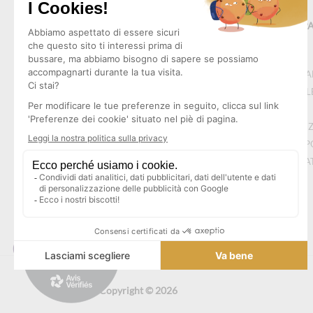
MAPPA 
CHI SI
NOTE L
CGV
Realizzazione :
Pep's Multimedia
PROTEZ
RESO P
CONTAT
Copyright © 2026