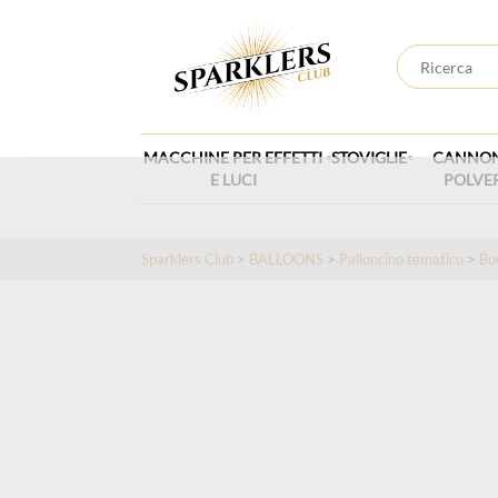
.
.
MACCHINE PER EFFETTI
STOVIGLIE
CANNON
E LUCI
POLVE
Sparklers Club
>
BALLOONS
>
Palloncino tematico
>
Bu