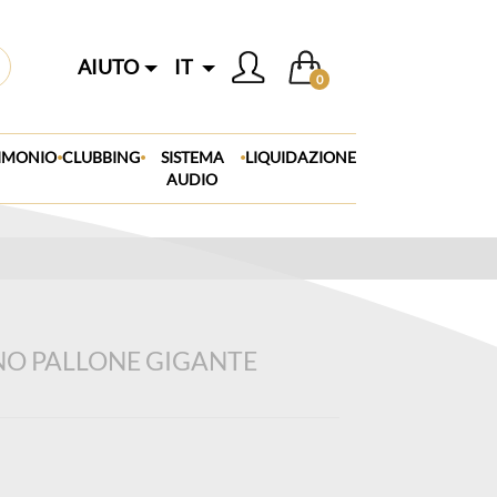
AIUTO
IT
0
.
.
.
IMONIO
CLUBBING
SISTEMA
LIQUIDAZIONE
AUDIO
O PALLONE GIGANTE