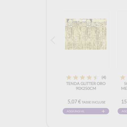
(4)
TENDA GLITTER ORO
5
90X250CM
ME
5,07 €
15
TASSE INCLUSE
AGGIUNGI AL
AGG
CARRELLO
CAR