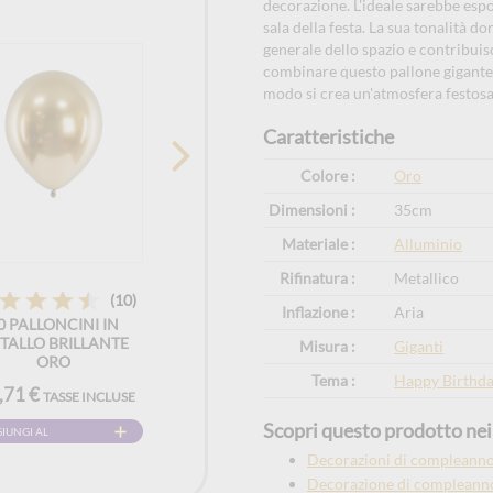
decorazione. L'ideale sarebbe espo
sala della festa. La sua tonalità 
generale dello spazio e contribuis
combinare questo pallone gigante 
modo si crea un'atmosfera festosa
Caratteristiche
Colore :
Oro
Dimensioni :
35cm
Materiale :
Alluminio
Rifinatura :
Metallico
(10)
Inflazione :
Aria
0 PALLONCINI IN
TALLO BRILLANTE
Misura :
Giganti
ORO
Tema :
Happy Birthd
,71 €
TASSE INCLUSE
Scopri questo prodotto nei 
IUNGI AL
RELLO
Decorazioni di compleanno 
Decorazione di compleanno