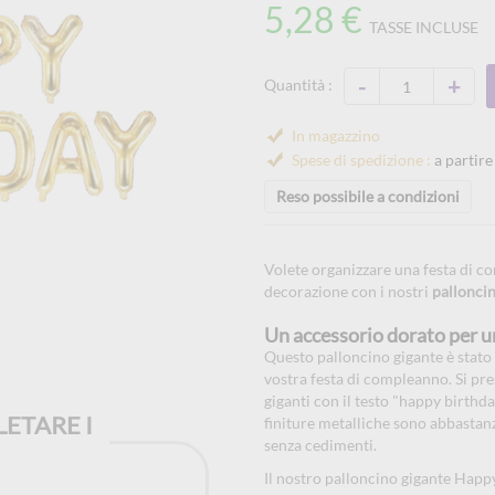
5,28 €
TASSE INCLUSE
-
+
Quantità :
In magazzino
Spese di spedizione :
a partire
Reso possibile a condizioni
Volete organizzare una festa di c
decorazione con i nostri
palloncin
Un accessorio dorato per u
Questo palloncino gigante è stato
vostra festa di compleanno. Si pr
giganti con il testo "happy birthda
ETARE I
finiture metalliche sono abbastanz
senza cedimenti.
Il nostro palloncino gigante Happy