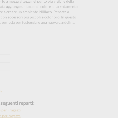
rlo a mezza altezza nel punto più visibile della
dorata aggiunge un tocco di colore all'arredamento
ce a creare un ambiente idilliaco. Pensate a
con accessori più piccoli e color oro. In questo
, perfetta per festeggiare una nuova candelina.
ay
seguenti reparti:
per i ragazzi
 per ragazze