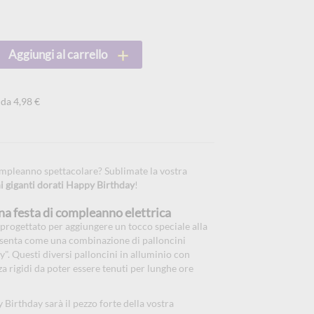
Aggiungi al carrello
 da 4,98 €
ompleanno spettacolare? Sublimate la vostra
i giganti dorati Happy Birthday
!
na festa di compleanno elettrica
 progettato per aggiungere un tocco speciale alla
esenta come una combinazione di palloncini
y". Questi diversi palloncini in alluminio con
a rigidi da poter essere tenuti per lunghe ore
 Birthday sarà il pezzo forte della vostra