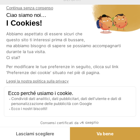
RESO
POSSIBILE A
CONDIZIONI
CONTATTI
SEGUICI
NEWSLETTER