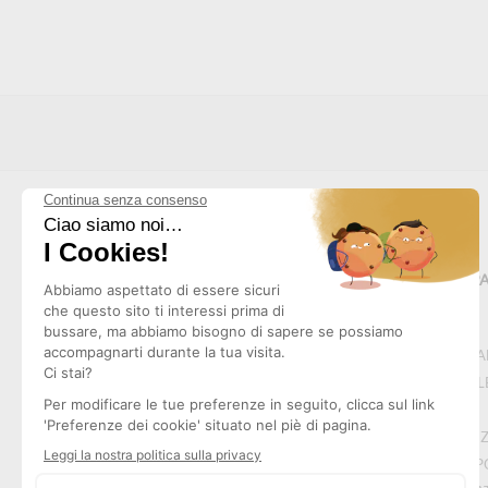
MAPPA 
CHI SI
NOTE L
CGV
Realizzazione :
Pep's Multimedia
PROTEZ
RESO P