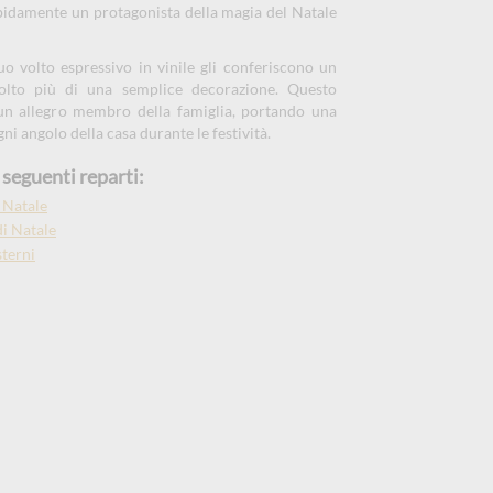
apidamente un protagonista della magia del Natale
suo volto espressivo in vinile gli conferiscono un
olto più di una semplice decorazione. Questo
 un allegro membro della famiglia, portando una
i angolo della casa durante le festività.
seguenti reparti:
 Natale
i Natale
sterni