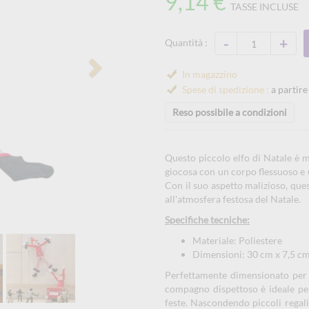
9,14 €
TASSE INCLUSE
-
+
Quantità :
Next
In magazzino
Spese di spedizione :
a partire
Reso possibile a condizioni
Questo piccolo elfo di Natale è m
giocosa con un corpo flessuoso e u
Con il suo aspetto malizioso, ques
all'atmosfera festosa del Natale.
Specifiche tecniche:
Materiale: Poliestere
Dimensioni: 30 cm x 7,5 cm
Perfettamente dimensionato per in
compagno dispettoso è ideale per
feste. Nascondendo piccoli regal