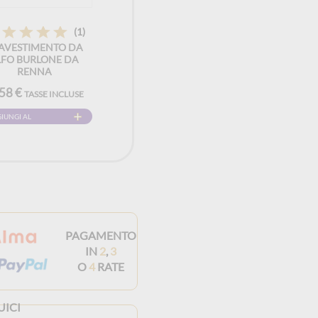
(1)
AVESTIMENTO DA
LFO BURLONE DA
RENNA
,58 €
TASSE INCLUSE
IUNGI AL
RELLO
PAGAMENTO
IN
2
,
3
O
4
RATE
UICI