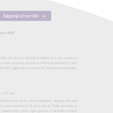
Aggiungi al carrello
 da 4,98 €
olto più di una semplice statuina: è una creatura
n viso in vinile, pronto a creare problemi in casa.
to elfo aggiunge un tocco di fantasia e meraviglia
 x 7,5 cm
filarsi nei posti più inaspettati, questo piccolo
 creare momenti di sorpresa e risate durante le
i, cambiando posto ogni giorno o facendo scherzi