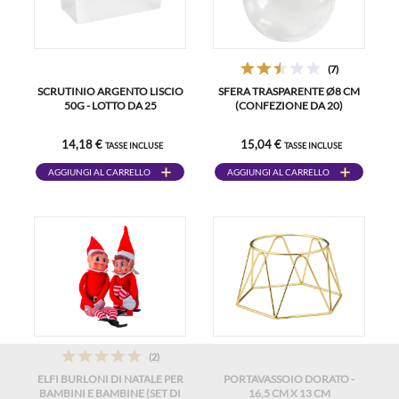
(7)
SCRUTINIO ARGENTO LISCIO
SFERA TRASPARENTE Ø8 CM
50G - LOTTO DA 25
(CONFEZIONE DA 20)
14,18 €
15,04 €
TASSE INCLUSE
TASSE INCLUSE
AGGIUNGI AL CARRELLO
AGGIUNGI AL CARRELLO
(2)
ELFI BURLONI DI NATALE PER
PORTAVASSOIO DORATO -
BAMBINI E BAMBINE (SET DI
16,5 CM X 13 CM