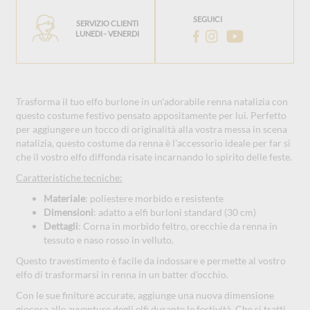
SEGUICI
SERVIZIO CLIENTI
LUNEDI - VENERDI
Trasforma il tuo elfo burlone in un'adorabile renna natalizia con
questo costume festivo pensato appositamente per lui. Perfetto
per aggiungere un tocco di originalità alla vostra messa in scena
natalizia, questo costume da renna è l'accessorio ideale per far sì
che il vostro elfo diffonda risate incarnando lo spirito delle feste.
Caratteristiche tecniche:
Materiale
: poliestere morbido e resistente
Dimensioni
: adatto a elfi burloni standard (30 cm)
Dettagli
: Corna in morbido feltro, orecchie da renna in
tessuto e naso rosso in velluto.
Questo travestimento è facile da indossare e permette al vostro
elfo di trasformarsi in renna in un batter d'occhio.
Con le sue finiture accurate, aggiunge una nuova dimensione
giocosa alle avventure degli elfi durante le festività. Che si tratti