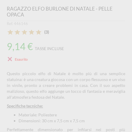
RAGAZZO ELFO BURLONE DI NATALE - PELLE
OPACA
Ref. 446146
(3)
9,14 €
TASSE INCLUSE
Esaurito
Questo piccolo elfo di Natale è molto più di una semplice
statuina: è una creatura giocosa con un corpo flessuoso e un viso
in vinile, pronto a creare problemi in casa. Con il suo aspetto
malizioso, questo elfo aggiunge un tocco di fantasia e meraviglia
all'atmosfera festosa del Natale.
Specifiche tecniche:
Materiale: Poliestere
Dimensioni: 30 cm x 7,5 cm x 7,5 cm
Perfettamente dimensionato per infilarsi nei posti più