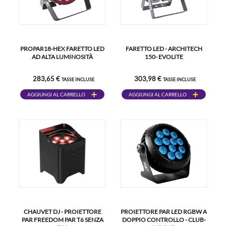
PROPAR18-HEX FARETTO LED
FARETTO LED - ARCHITECH
AD ALTA LUMINOSITÀ
150- EVOLITE
283,65 €
303,98 €
TASSE INCLUSE
TASSE INCLUSE
AGGIUNGI AL CARRELLO
AGGIUNGI AL CARRELLO
CHAUVET DJ - PROIETTORE
PROIETTORE PAR LED RGBW A
PAR FREEDOM PAR T6 SENZA
DOPPIO CONTROLLO - CLUB-