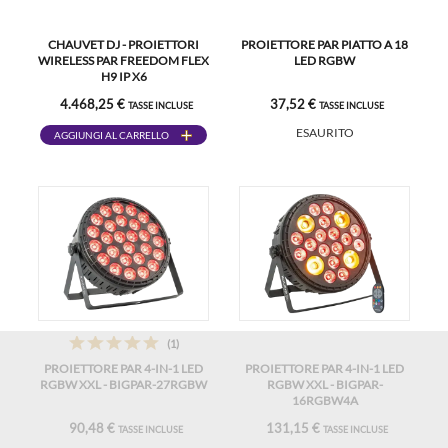
CHAUVET DJ - PROIETTORI
PROIETTORE PAR PIATTO A 18
WIRELESS PAR FREEDOM FLEX
LED RGBW
H9 IP X6
4.468,25 €
37,52 €
TASSE INCLUSE
TASSE INCLUSE
ESAURITO
AGGIUNGI AL CARRELLO
(1)
PROIETTORE PAR 4-IN-1 LED
PROIETTORE PAR 4-IN-1 LED
RGBW XXL - BIGPAR-27RGBW
RGBW XXL - BIGPAR-
16RGBW4A
90,48 €
131,15 €
TASSE INCLUSE
TASSE INCLUSE