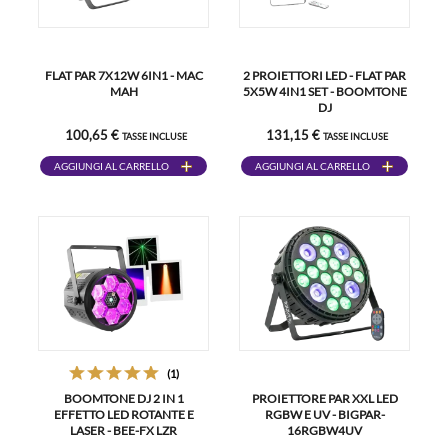
FLAT PAR 7X12W 6IN1 - MAC
2 PROIETTORI LED - FLAT PAR
MAH
5X5W 4IN1 SET - BOOMTONE
DJ
100,65 €
131,15 €
TASSE INCLUSE
TASSE INCLUSE
AGGIUNGI AL CARRELLO
AGGIUNGI AL CARRELLO
(1)
BOOMTONE DJ 2 IN 1
PROIETTORE PAR XXL LED
EFFETTO LED ROTANTE E
RGBW E UV - BIGPAR-
LASER - BEE-FX LZR
16RGBW4UV