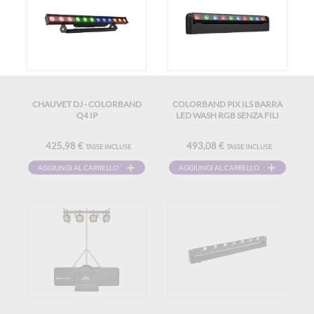
CHAUVET DJ - COLORBAND
COLORBAND PIX ILS BARRA
Q4 IP
LED WASH RGB SENZA FILI
425,98 €
493,08 €
TASSE INCLUSE
TASSE INCLUSE
AGGIUNGI AL CARRELLO
AGGIUNGI AL CARRELLO