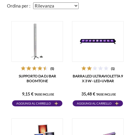
Ordina per :
(5)
(1)
SUPPORTO DA DJ BAR
BARRA LED ULTRAVIOLETTA 9
BOOMTONE
X 3 W - LED-UVBAR
9,15 €
35,48 €
TASSE INCLUSE
TASSE INCLUSE
AGGIUNGI AL CARRELLO
AGGIUNGI AL CARRELLO