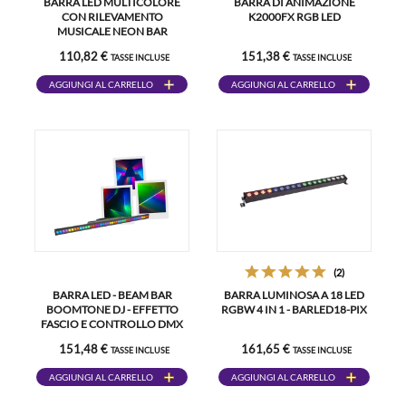
BARRA LED MULTICOLORE
BARRA DI ANIMAZIONE
CON RILEVAMENTO
K2000FX RGB LED
MUSICALE NEON BAR
110,82 €
151,38 €
TASSE INCLUSE
TASSE INCLUSE
AGGIUNGI AL CARRELLO
AGGIUNGI AL CARRELLO
(2)
BARRA LED - BEAM BAR
BARRA LUMINOSA A 18 LED
BOOMTONE DJ - EFFETTO
RGBW 4 IN 1 - BARLED18-PIX
FASCIO E CONTROLLO DMX
151,48 €
161,65 €
TASSE INCLUSE
TASSE INCLUSE
AGGIUNGI AL CARRELLO
AGGIUNGI AL CARRELLO