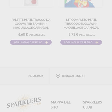
PALETTE PER IL TRUCCO DA
KIT COMPLETO PER IL
CLOWN PER BAMBINI -
TRUCCO DEL CLOWN -
MAQUILLAGE CARNAVAL
MAQUILLAGE CARNAVAL
HALLOWEEN FÊTE
HALLOWEEN ENFANT
6,60 €
8,73 €
TASSE INCLUSE
TASSE INCLUSE
AGGIUNGI AL CARRELLO
AGGIUNGI AL CARRELLO
INSTAGRAM
TORNA ALL'INIZIO
MAPPA DEL
SPARKLERS
SITO
CLUB