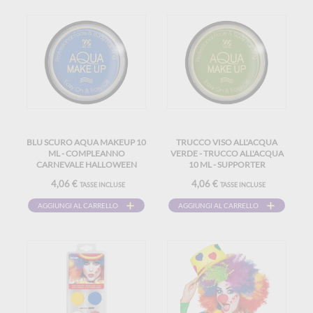
BLU SCURO AQUA MAKEUP 10
TRUCCO VISO ALL'ACQUA
ML - COMPLEANNO
VERDE - TRUCCO ALL'ACQUA
CARNEVALE HALLOWEEN
10 ML - SUPPORTER
SUPPORTER
COMPLEANNO CARNEVALE
4,06 €
4,06 €
TASSE INCLUSE
TASSE INCLUSE
HALLOWEEN
AGGIUNGI AL CARRELLO
AGGIUNGI AL CARRELLO