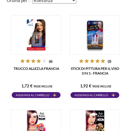
Ordina per :
(6)
(2)
TRUCCO ALLEZ LA FRANCIA
STICK DI PITTURA PER IL VISO
3 IN 1 - FRANCIA
1,72 €
1,92 €
TASSE INCLUSE
TASSE INCLUSE
AGGIUNGI AL CARRELLO
AGGIUNGI AL CARRELLO