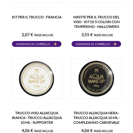
KIT PER IL TRUCCO - FRANCIA
MATITE PER IL TRUCCO DEL
VISO - KIT DI 5 COLORI CON
TEMPERINO - HALLOWEEN
CARNIVAL PARTY
2,07 €
3,55 €
TASSE INCLUSE
TASSE INCLUSE
AGGIUNGI AL CARRELLO
AGGIUNGI AL CARRELLO
TRUCCO VISO ALL'ACQUA
TRUCCO ALL'ACQUA NERA -
BIANCA - TRUCCO ALL'ACQUA
TRUCCO ALL'ACQUA 10 ML -
10 ML - SUPPORTER
COMPLEANNO CARNEVALE
COMPLEANNO CARNEVALE
HALLOWEEN SUPPORTER
4,06 €
4,06 €
TASSE INCLUSE
TASSE INCLUSE
HALLOWEEN