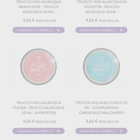
TRUCCO VISO ALL'ACQUA
TRUCCO VISO ALL'ACQUA DI
ARANCIONE - TRUCCO
VIOLETTA - TRUCCO
ALL'ACQUA 10 ML -
ALL'ACQUA 10 ML -
COMPLEANNO, CARNEVALE,
SUPPORTER COMPLEANNO
4,06 €
4,06 €
TASSE INCLUSE
TASSE INCLUSE
SOSTENITORE DI HALLOWEEN
CARNEVALE HALLOWEEN
AGGIUNGI AL CARRELLO
AGGIUNGI AL CARRELLO
TRUCCO VISO ALL'ACQUA
TRUCCO AQUA BLU CIELO 10
FUCSIA - TRUCCO ALL'ACQUA
ML - COMPLEANNO
10 ML - SUPPORTER
CARNEVALE HALLOWEEN
COMPLEANNO CARNEVALE
SUPPORTER
4,06 €
4,06 €
TASSE INCLUSE
TASSE INCLUSE
HALLOWEEN
AGGIUNGI AL CARRELLO
AGGIUNGI AL CARRELLO