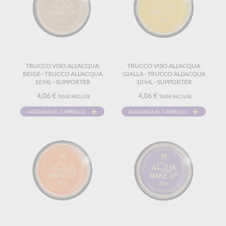
TRUCCO VISO ALL'ACQUA
TRUCCO VISO ALL'ACQUA
BEIGE - TRUCCO ALL'ACQUA
GIALLA - TRUCCO ALL'ACQUA
10 ML - SUPPORTER
10 ML - SUPPORTER
COMPLEANNO CARNEVALE
COMPLEANNO CARNEVALE
4,06 €
4,06 €
TASSE INCLUSE
TASSE INCLUSE
HALLOWEEN
HALLOWEEN
AGGIUNGI AL CARRELLO
AGGIUNGI AL CARRELLO