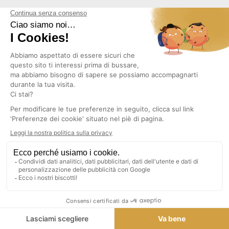
MAPPA DEL
SPARKLERS
SITO
CLUB
CHI SIAMO?
Realizzazione :
NOTE LEGALI
Pep's Multimedia
CGV
PROTEZIONE
DEI DATI
RESO
POSSIBILE A
CONDIZIONI
CONTATTI
SEGUICI