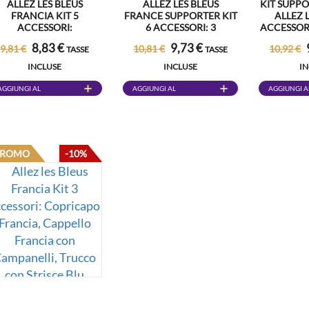
ALLEZ LES BLEUS
ALLEZ LES BLEUS
KIT SUPP
FRANCIA KIT 5
FRANCE SUPPORTER KIT
ALLEZ 
ACCESSORI:
6 ACCESSORI: 3
ACCESSORI
OPRICAPO, TRUCCO A
LANCIATORI A
FRANCI
8,83 €
9,73 €
9,81 €
10,81 €
10,92 €
TASSE
TASSE
STRISCE BLU BIANCO
SERPENTINA FRANCE,
PARRUCCA
ROSSO, 3 BANDIERE
SCIARPA 135 CM
2 COLLA
INCLUSE
INCLUSE
I
FRANCIA 30X45CM
FRANCE, TROMBETTA 29
FRANCIA
CM FRANCE, COLLANA
FRANCI
AGGIUNGI AL
AGGIUNGI AL
AGGIUNGI A
HAWAIANA FRANCE.
CARRELLO
CARRELLO
CARRELLO
PROMO
-10%