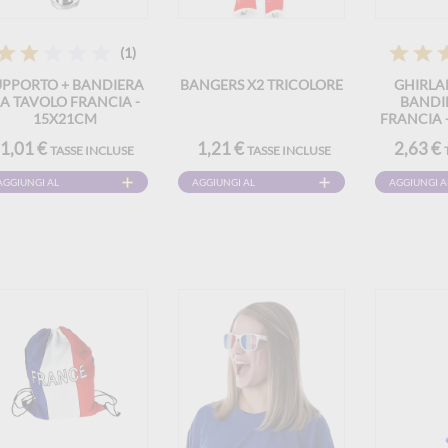
(1)
UPPORTO + BANDIERA
BANGERS X2 TRICOLORE
GHIRLA
A TAVOLO FRANCIA -
BANDI
15X21CM
FRANCIA 
ROSSO
1,01 €
1,21 €
2,63 €
TASSE INCLUSE
TASSE INCLUSE
AGGIUNGI AL
AGGIUNGI AL
AGGIUNGI A
CARRELLO
CARRELLO
CARRELLO