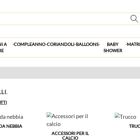
.
.
.
.
.
I A
COMPLEANNO
CORIANDOLI
BALLOONS
BABY
MATR
RE
SHOWER
LI.
OTTI
DA NEBBIA
TRU
ACCESSORI PER IL
CALCIO