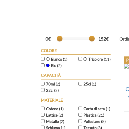
0€
152€
Ordi
COLORE
Bianco (
1
)
Tricolore (
11
)
Blu (
2
)
CAPACITÀ
70ml (
2
)
25cl (
1
)
22cl (
2
)
MATERIALE
Cotone (
1
)
Carta di seta (
1
)
Lattice (
2
)
Plastica (
21
)
Metallo (
2
)
Poliestere (
8
)
Schiuma (
1
)
Tessuto (
8
)