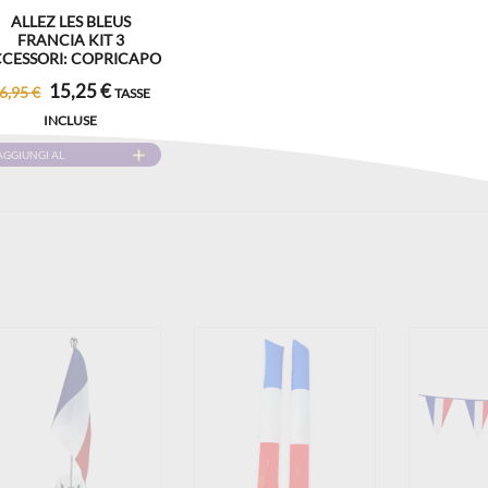
ALLEZ LES BLEUS
FRANCIA KIT 3
CESSORI: COPRICAPO
FRANCIA, CAPPELLO
15,25 €
6,95 €
TASSE
FRANCIA CON
AMPANELLI, TRUCCO
INCLUSE
CON STRISCE BLU
BIANCO ROSSO PER
AGGIUNGI AL
CALCIO RUGBY
CARRELLO