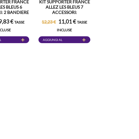
ORTER FRANCE
KIT SUPPORTER FRANCE
LES BLEUS 6
ALLEZ LES BLEUS 7
: 2 BANDIERE
ACCESSORI:
A 30X45CM,
COPRICAPO, FASCIA
9,83 €
11,01 €
12,23 €
TASSE
TASSE
 TRICOLORE,
TRUCCO, 3 BANDIERE
NE HAWAIANE
FRANCIA 30X45CM, 2
NCLUSE
INCLUSE
, OCCHIALI
BASTONI LED
A GRIGLIA
TRICOLORE
L
AGGIUNGI AL
CARRELLO