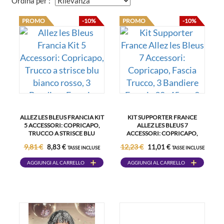
Ordina per :
PROMO
-10%
PROMO
-10%
ALLEZ LES BLEUS FRANCIA KIT
KIT SUPPORTER FRANCE
5 ACCESSORI: COPRICAPO,
ALLEZ LES BLEUS 7
TRUCCO A STRISCE BLU
ACCESSORI: COPRICAPO,
BIANCO ROSSO, 3 BANDIERE
FASCIA TRUCCO, 3 BANDIERE
9,81 €
12,23 €
8,83 €
11,01 €
TASSE INCLUSE
TASSE INCLUSE
FRANCIA 30X45CM
FRANCIA 30X45CM, 2
BASTONI LED TRICOLORE
AGGIUNGI AL CARRELLO
AGGIUNGI AL CARRELLO