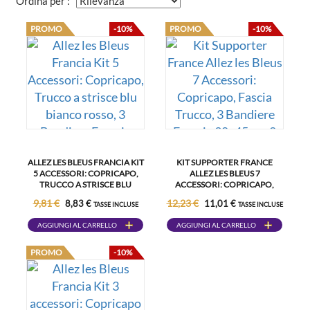
Ordina per :
PROMO
-10%
PROMO
-10%
ALLEZ LES BLEUS FRANCIA KIT
KIT SUPPORTER FRANCE
5 ACCESSORI: COPRICAPO,
ALLEZ LES BLEUS 7
TRUCCO A STRISCE BLU
ACCESSORI: COPRICAPO,
BIANCO ROSSO, 3 BANDIERE
FASCIA TRUCCO, 3 BANDIERE
9,81 €
12,23 €
8,83 €
11,01 €
TASSE INCLUSE
TASSE INCLUSE
FRANCIA 30X45CM
FRANCIA 30X45CM, 2
BASTONI LED TRICOLORE
AGGIUNGI AL CARRELLO
AGGIUNGI AL CARRELLO
PROMO
-10%