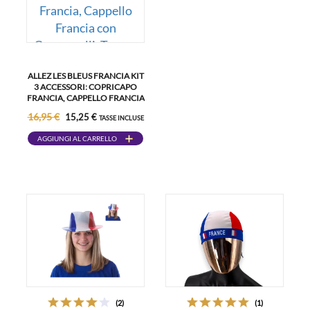
ALLEZ LES BLEUS FRANCIA KIT
3 ACCESSORI: COPRICAPO
FRANCIA, CAPPELLO FRANCIA
CON CAMPANELLI, TRUCCO
16,95 €
15,25 €
TASSE INCLUSE
CON STRISCE BLU BIANCO
ROSSO PER CALCIO RUGBY
AGGIUNGI AL CARRELLO
(2)
(1)